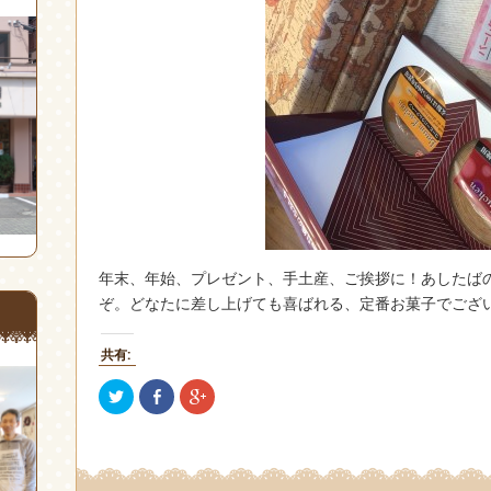
年末、年始、プレゼント、手土産、ご挨拶に！あしたば
ぞ。どなたに差し上げても喜ばれる、定番お菓子でござ
共有:
ク
Facebook
ク
リ
で
リ
ッ
共
ッ
ク
有
ク
し
(新
し
て
し
て
Twitter
い
Google+
で
ウ
で