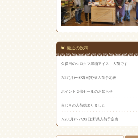
最近の投稿
久保田のシロクマ黒糖アイス、入荷です
7/27(月)〜8/2(日)野菜入荷予定表
ポイント２倍セールのお知らせ
赤じその入荷始まりました
7/20(月)〜7/26(日)野菜入荷予定表