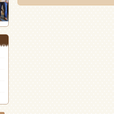
共
ィ
共
有
ン
有
(新
ド
(新
し
ウ
し
い
で
い
ウ
開
ウ
ィ
き
ィ
ン
ま
ン
ド
す)
ド
ウ
ウ
で
で
開
開
き
き
ま
ま
す)
す)