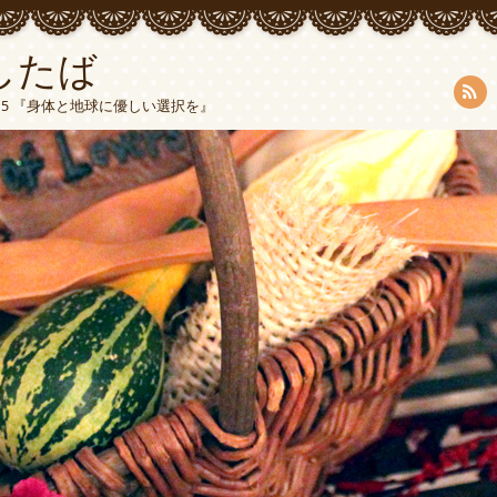
したば
5015 『身体と地球に優しい選択を』
RSS