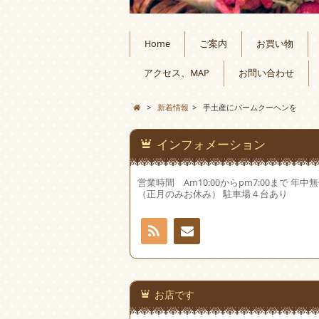
Home
ご案内
お買い物
アクセス、MAP
お問い合わせ
>
新着情報
>
手土産にバームクーヘンを
インフォメーション
営業時間 Am10:00からpm7:00まで 年中
（正月のみお休み） 駐車場４台あり
RSS
お問
い合
お店です
わせ