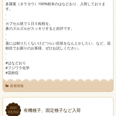
多羅葉（タラヨウ）100%粉末のはなどおり、入荷しておりま
す。
.
.
カプセル状で１日５粒程を。
鼻のズルズルがスッキリすると好評です。
.
.
薬には頼りたくないけどつらい症状をなんとかしたい、など、花
粉症でお困りのお客様、ぜひお試しください。
.
.
#はなどおり
#フジワラ化学
#花粉症
新着情報
2021
2021
有機種子、固定種子など入荷
03/02
03/02