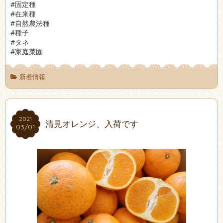
#固定種
#在来種
#自然農法種
#種子
#タネ
#家庭菜園
新着情報
2021
2021
清見オレンジ、入荷です
03/01
03/01