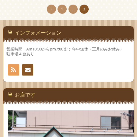
‹
1
…
3
インフォメーション
営業時間 Am10:00からpm7:00まで 年中無休（正月のみお休み）
駐車場４台あり
RSS
お問
い合
お店です
わせ