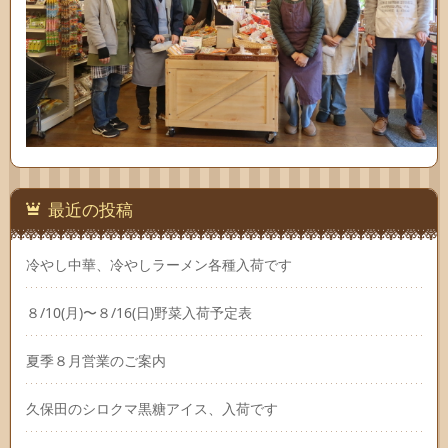
最近の投稿
冷やし中華、冷やしラーメン各種入荷です
８/10(月)〜８/16(日)野菜入荷予定表
夏季８月営業のご案内
久保田のシロクマ黒糖アイス、入荷です