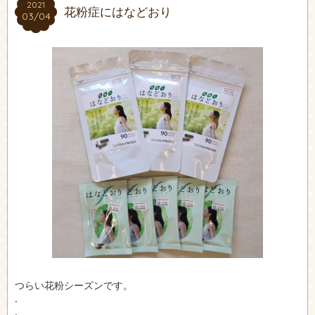
2021
2021
花粉症にはなどおり
03/04
03/04
つらい花粉シーズンです。
.
.