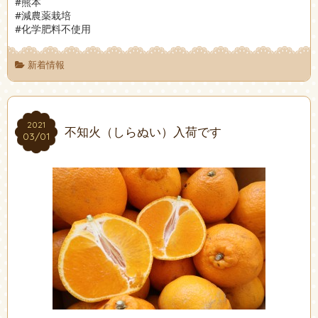
#熊本
#減農薬栽培
#化学肥料不使用
新着情報
2021
2021
不知火（しらぬい）入荷です
03/01
03/01