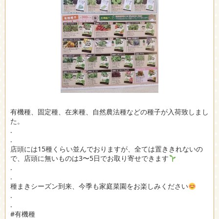
有機種、固定種、在来種、自然農法種などの種子が入荷致しまし
た。
.
.
店頭には15種くらい並んでおりますが、全ては置ききれないの
で、店頭に無いものは3〜5日でお取り寄せできます
.
.
種まきシーズン到来、今季も家庭菜園をお楽しみください
.
.
#有機種