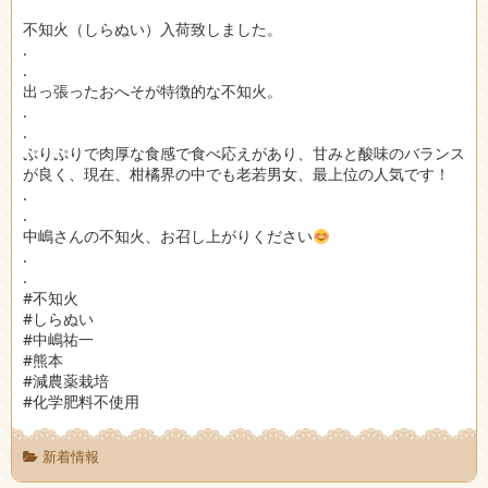
不知火（しらぬい）入荷致しました。
.
.
出っ張ったおへそが特徴的な不知火。
.
.
ぷりぷりで肉厚な食感で食べ応えがあり、甘みと酸味のバランス
が良く、現在、柑橘界の中でも老若男女、最上位の人気です！
.
.
中嶋さんの不知火、お召し上がりください
.
.
#不知火
#しらぬい
#中嶋祐一
#熊本
#減農薬栽培
#化学肥料不使用
新着情報