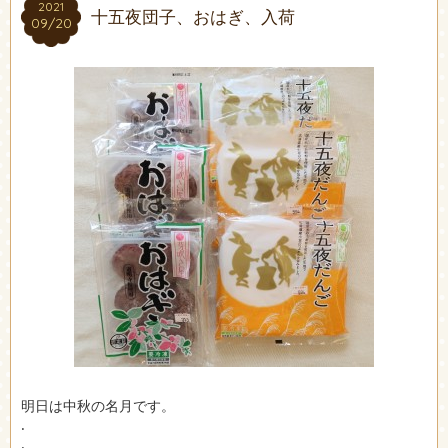
2021
2021
十五夜団子、おはぎ、入荷
09/20
09/20
明日は中秋の名月です。
.
.