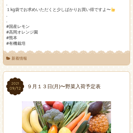
.
１kg袋でお求めいただくと少しばかりお買い得ですよ〜
.
.
#国産レモン
#高岡オレンジ園
#熊本
#有機栽培
新着情報
2021
2021
９月１３日(月)〜野菜入荷予定表
09/12
09/12