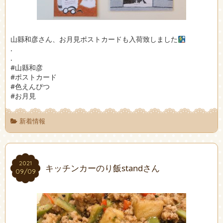
山縣和彦さん、お月見ポストカードも入荷致しました
.
.
#山縣和彦
#ポストカード
#色えんぴつ
#お月見
新着情報
2021
2021
キッチンカーのり飯standさん
09/09
09/09