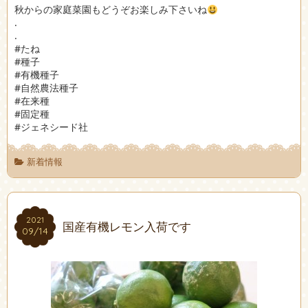
秋からの家庭菜園もどうぞお楽しみ下さいね
.
.
#たね
#種子
#有機種子
#自然農法種子
#在来種
#固定種
#ジェネシード社
新着情報
2021
2021
国産有機レモン入荷です
09/14
09/14