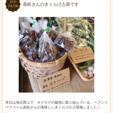
2021
2021
高松さんのきくらげ入荷です
09/08
09/08
本日は地元岡上で、キクラゲの栽培に取り組んでいる、ヘブンリ
ーファーム高松さんの美味しいきくらげが入荷致しました！
.