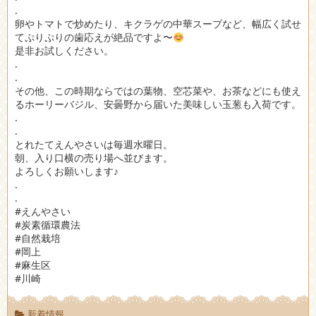
.
卵やトマトで炒めたり、キクラゲの中華スープなど、幅広く試せ
てぷりぷりの歯応えが絶品ですよ〜
是非お試しください。
.
.
その他、この時期ならではの葉物、空芯菜や、お茶などにも使え
るホーリーバジル、安曇野から届いた美味しい玉葱も入荷です。
.
.
とれたてえんやさいは毎週水曜日。
朝、入り口横の売り場へ並びます。
よろしくお願いします♪
.
.
#えんやさい
#炭素循環農法
#自然栽培
#岡上
#麻生区
#川崎
新着情報