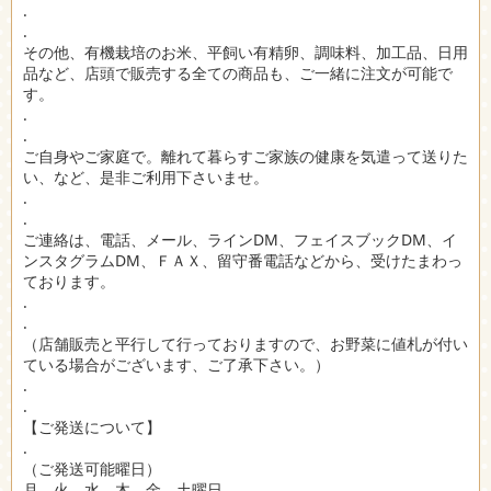
.
.
その他、有機栽培のお米、平飼い有精卵、調味料、加工品、日用
品など、店頭で販売する全ての商品も、ご一緒に注文が可能で
す。
.
.
ご自身やご家庭で。離れて暮らすご家族の健康を気遣って送りた
い、など、是非ご利用下さいませ。
.
.
ご連絡は、電話、メール、ラインDM、フェイスブックDM、イ
ンスタグラムDM、ＦＡＸ、留守番電話などから、受けたまわっ
ております。
.
.
（店舗販売と平行して行っておりますので、お野菜に値札が付い
ている場合がございます、ご了承下さい。）
.
.
【ご発送について】
.
（ご発送可能曜日）
月、火、水、木、金、土曜日