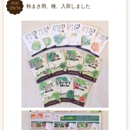
2021
2021
秋まき用、種、入荷しました
09/16
09/16