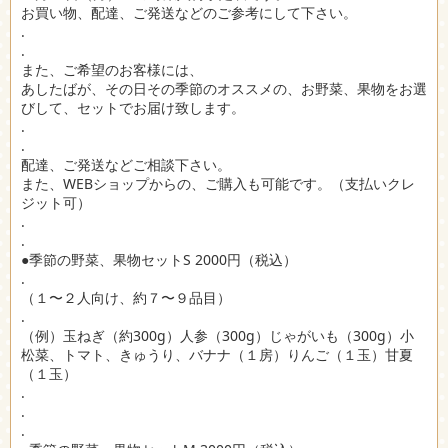
お買い物、配達、ご発送などのご参考にして下さい。
.
.
また、ご希望のお客様には、
あしたばが、その日その季節のオススメの、お野菜、果物をお選
びして、セットでお届け致します。
.
.
配達、ご発送などご相談下さい。
また、WEBショップからの、ご購入も可能です。（支払いクレ
ジット可）
.
.
●季節の野菜、果物セットS 2000円（税込）
.
（１〜２人向け、約７〜９品目）
.
（例）玉ねぎ（約300g）人参（300g）じゃがいも（300g）小
松菜、トマト、きゅうり、バナナ（１房）りんご（１玉）甘夏
（１玉）
.
.
.