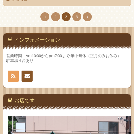
‹
1
2
3
›
インフォメーション
営業時間 Am10:00からpm7:00まで 年中無休（正月のみお休み）
駐車場４台あり
RSS
お問
い合
お店です
わせ