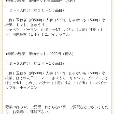
●季節の野菜、果物セットM 3000円（税込）
.
（２〜４人向け、約１１〜１３品目）
.
（例）玉ねぎ（約500g）人参（500g）じゃがいも（500g）小
松菜、トマト、きゅうり、
キャベツ、ピーマン、かぼちゃ4/1、バナナ（１房）甘夏（１
玉）河内晩柑（１玉）ミニパイナップル
.
.
.
●季節の野菜、果物セットL 4000円（税込）
.
（３〜５人向け、約１４〜１６品目）
.
（例）玉ねぎ（約500g）人参（500g）じゃがいも（500g）小
松菜、ほうれん草、トマト、きゅうり、キャベツ、ピーマン、か
ぼちゃ4/1、しめじ、バナナ（１房）りんご（２玉）ミニパイナ
ップル、小玉メロン
.
.
.
野菜の好みや、ご要望、わからない事、ご質問などございました
ら、お気軽にご連絡下さい。