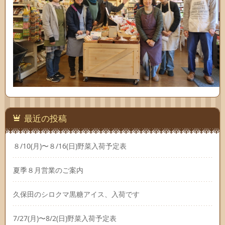
最近の投稿
８/10(月)〜８/16(日)野菜入荷予定表
夏季８月営業のご案内
久保田のシロクマ黒糖アイス、入荷です
7/27(月)〜8/2(日)野菜入荷予定表