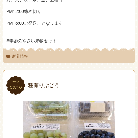
.
PM12:00締め切り
.
PM16:00ご発送、となります
.
.
#季節のやさい果物セット
新着情報
2021
2021
種有りぶどう
09/10
09/10