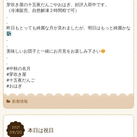
芽吹き屋の十五夜だんごやおはぎ、好評入荷中です。
（冷凍販売、自然解凍２時間程で可）
.
.
昨日もとっても綺麗な月が見れましたが、明日はもっと綺麗かな
.
.
美味しいお団子と一緒にお月見をお楽しみ下さい
.
.
#中秋の名月
#芽吹き屋
#十五夜だんご
#おはぎ
新着情報
2021
2021
本日は祝日
09/20
09/20