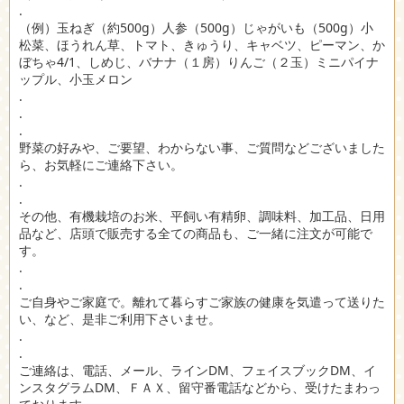
.
（例）玉ねぎ（約500g）人参（500g）じゃがいも（500g）小
松菜、ほうれん草、トマト、きゅうり、キャベツ、ピーマン、か
ぼちゃ4/1、しめじ、バナナ（１房）りんご（２玉）ミニパイナ
ップル、小玉メロン
.
.
.
野菜の好みや、ご要望、わからない事、ご質問などございました
ら、お気軽にご連絡下さい。
.
.
その他、有機栽培のお米、平飼い有精卵、調味料、加工品、日用
品など、店頭で販売する全ての商品も、ご一緒に注文が可能で
す。
.
.
ご自身やご家庭で。離れて暮らすご家族の健康を気遣って送りた
い、など、是非ご利用下さいませ。
.
.
ご連絡は、電話、メール、ラインDM、フェイスブックDM、イ
ンスタグラムDM、ＦＡＸ、留守番電話などから、受けたまわっ