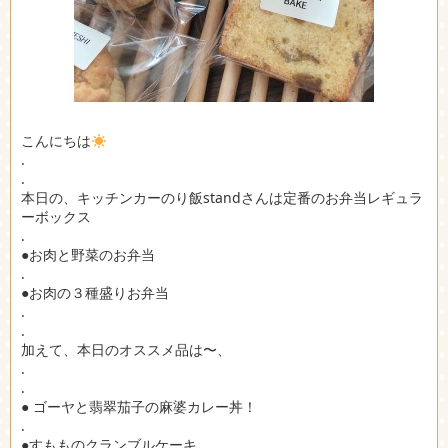
こんにちは
.
.
本日の、キッチンカーのり飯standさんは定番のお弁当レギュラ
ーボックス
.
●お肉と野菜のお弁当
.
●お肉の３種盛りお弁当
.
.
加えて、本日のオススメ品は〜、
.
.
● ゴーヤと翡翠茄子の麻婆カレー丼！
.
●すもものクランブルケーキ