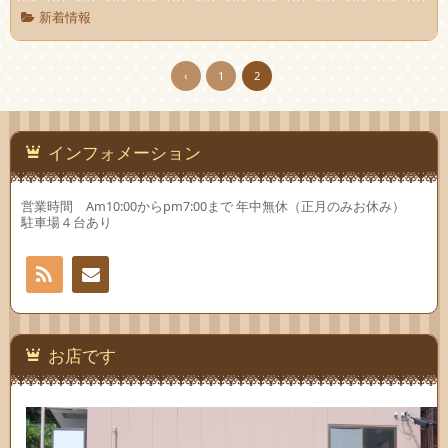
新着情報
‹
1
2
インフォメーション
営業時間 Am10:00からpm7:00まで 年中無休（正月のみお休み）
駐車場４台あり
RSS
お問
い合
お店です
わせ