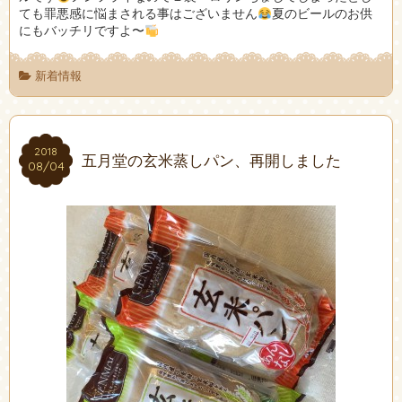
ても罪悪感に悩まされる事はございません
夏のビールのお供
にもバッチリですよ〜
新着情報
2018
2018
五月堂の玄米蒸しパン、再開しました
08/04
08/04