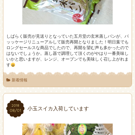
しばらく販売が見送りとなっていた五月堂の玄米蒸しパンが、パ
ッッケージリニューアルして販売再開となりました！明日葉でも
ロングセールスな商品でしたので、再開を望む声も多かったので
はないでしょうか。蒸し器で調理して頂くのがやはり一番美味し
いかと思いますが、レンジ、オーブンでも美味しく召し上がれま
す
新着情報
2018
2018
小玉スイカ入荷しています
08/01
08/01