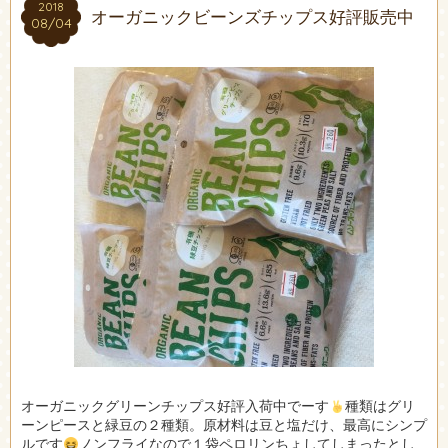
2018
2018
オーガニックビーンズチップス好評販売中
08/04
08/04
オーガニックグリーンチップス好評入荷中でーす
種類はグリ
ーンピースと緑豆の２種類。原材料は豆と塩だけ、最高にシンプ
ルです
ノンフライなので１袋ペロリンちょしてしまったとし