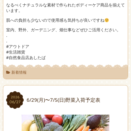
なるべくナチュラルな素材で作られたボディーケア商品を揃えて
います。
肌への負担も少ないので使用感も気持ちが良いですね
室内、野外、ガーデニング、畑仕事などぜひご活用ください。
.
.
#アウトドア
#生活雑貨
#自然食品店あしたば
新着情報
2026
2026
6/29(月)〜7/5(日)野菜入荷予定表
06/27
06/27