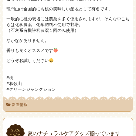
龍門山は全国的にも桃の美味しい産地として有名です。
一般的に桃の栽培には農薬を多く使用されますが、そんな中こち
らは化学農薬、化学肥料不使用で栽培。
（石灰系有機許容農薬１回のみ使用）
なかなかありません。
香りも良くオススメです
どうぞお試しください
.
.
#桃
#和歌山
#グリーンジャンクション
新着情報
2026
2026
夏のナチュラルケアグッズ揃っています
06/29
06/29