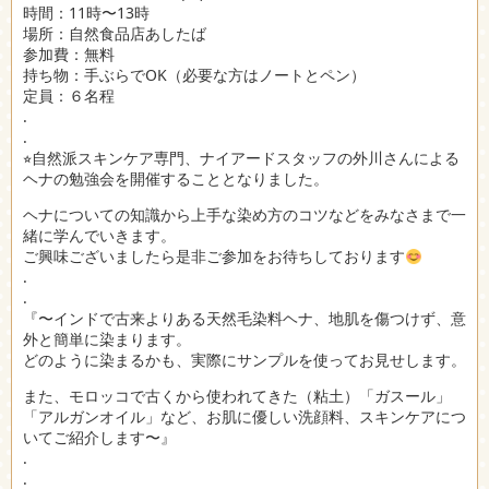
時間：11時〜13時
場所：自然食品店あしたば
参加費：無料
持ち物：手ぶらでOK（必要な方はノートとペン）
定員：６名程
.
.
⭐︎自然派スキンケア専門、ナイアードスタッフの外川さんによる
ヘナの勉強会を開催することとなりました。
ヘナについての知識から上手な染め方のコツなどをみなさまで一
緒に学んでいきます。
ご興味ございましたら是非ご参加をお待ちしております
.
.
『〜インドで古来よりある天然毛染料ヘナ、地肌を傷つけず、意
外と簡単に染まります。
どのように染まるかも、実際にサンプルを使ってお見せします。
また、モロッコで古くから使われてきた（粘土）「ガスール」
「アルガンオイル」など、お肌に優しい洗顔料、スキンケアにつ
いてご紹介します〜』
.
.