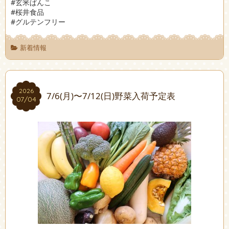
#玄米ぱんこ
#桜井食品
#グルテンフリー
新着情報
2026
2026
7/6(月)〜7/12(日)野菜入荷予定表
07/04
07/04