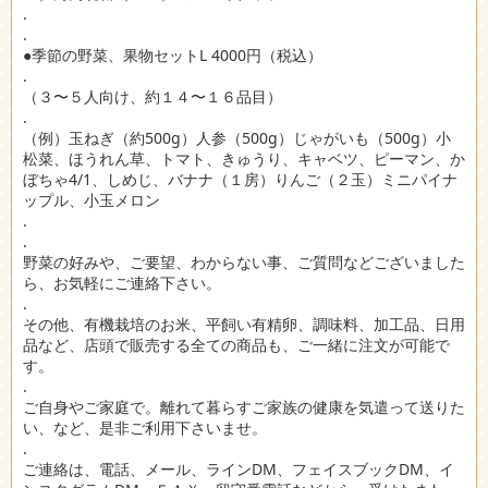
.
.
●季節の野菜、果物セットL 4000円（税込）
.
（３〜５人向け、約１４〜１６品目）
.
（例）玉ねぎ（約500g）人参（500g）じゃがいも（500g）小
松菜、ほうれん草、トマト、きゅうり、キャベツ、ピーマン、か
ぼちゃ4/1、しめじ、バナナ（１房）りんご（２玉）ミニパイナ
ップル、小玉メロン
.
.
野菜の好みや、ご要望、わからない事、ご質問などございました
ら、お気軽にご連絡下さい。
.
その他、有機栽培のお米、平飼い有精卵、調味料、加工品、日用
品など、店頭で販売する全ての商品も、ご一緒に注文が可能で
す。
.
ご自身やご家庭で。離れて暮らすご家族の健康を気遣って送りた
い、など、是非ご利用下さいませ。
.
ご連絡は、電話、メール、ラインDM、フェイスブックDM、イ