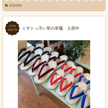
新着情報
2026
2026
ミサトっ子い草の草履、入荷中
06/19
06/19