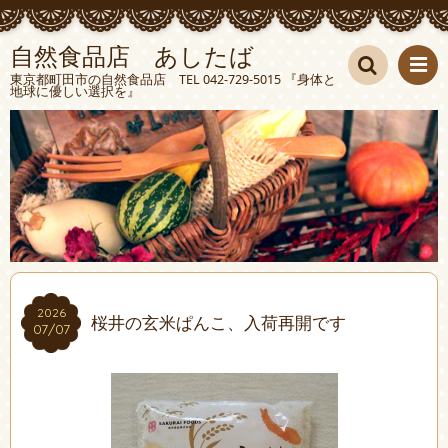
自然食品店 あしたば
東京都町田市の自然食品店 TEL 042-729-5015 『身体と
地球に優しい選択を』
検索
2026
2026
桜井の玄米ぱんこ、入荷再開です
07/07
07/07