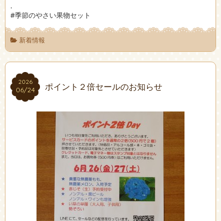
.
#季節のやさい果物セット
新着情報
2026
2026
ポイント２倍セールのお知らせ
06/24
06/24