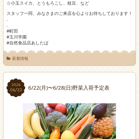
☆小玉スイカ、とうもろこし、枝豆、など
スタッフ一同、みなさまのご来店を心よりお待ちしております！
.
.
#町田
#玉川学園
#自然食品店あしたば
新着情報
2026
2026
6/22(月)〜6/28(日)野菜入荷予定表
06/22
06/22