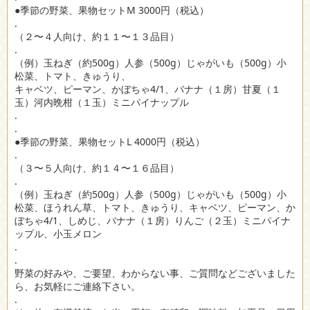
●季節の野菜、果物セットM 3000円（税込）
.
（２〜４人向け、約１１〜１３品目）
.
（例）玉ねぎ（約500g）人参（500g）じゃがいも（500g）小
松菜、トマト、きゅうり、
キャベツ、ピーマン、かぼちゃ4/1、バナナ（１房）甘夏（１
玉）河内晩柑（１玉）ミニパイナップル
.
.
●季節の野菜、果物セットL 4000円（税込）
.
（３〜５人向け、約１４〜１６品目）
.
（例）玉ねぎ（約500g）人参（500g）じゃがいも（500g）小
松菜、ほうれん草、トマト、きゅうり、キャベツ、ピーマン、か
ぼちゃ4/1、しめじ、バナナ（１房）りんご（２玉）ミニパイナ
ップル、小玉メロン
.
.
野菜の好みや、ご要望、わからない事、ご質問などございました
ら、お気軽にご連絡下さい。
.