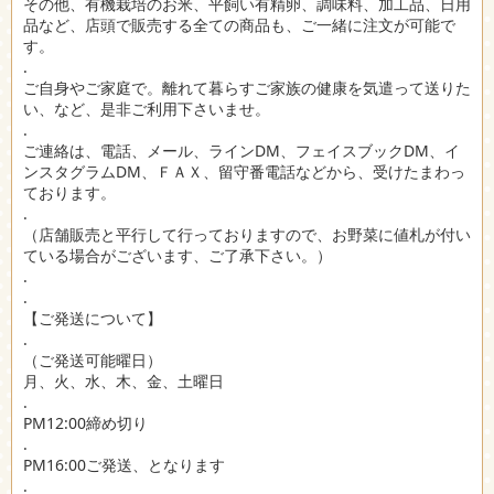
その他、有機栽培のお米、平飼い有精卵、調味料、加工品、日用
品など、店頭で販売する全ての商品も、ご一緒に注文が可能で
す。
.
ご自身やご家庭で。離れて暮らすご家族の健康を気遣って送りた
い、など、是非ご利用下さいませ。
.
ご連絡は、電話、メール、ラインDM、フェイスブックDM、イ
ンスタグラムDM、ＦＡＸ、留守番電話などから、受けたまわっ
ております。
.
（店舗販売と平行して行っておりますので、お野菜に値札が付い
ている場合がございます、ご了承下さい。）
.
.
【ご発送について】
.
（ご発送可能曜日）
月、火、水、木、金、土曜日
.
PM12:00締め切り
.
PM16:00ご発送、となります
.