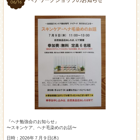
06/16
06/16
『ヘナ勉強会のお知らせ』
〜スキンケア、ヘナ毛染めのお話〜
日時：2026年７月９日(木)