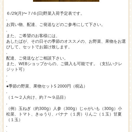
６/29(月)〜７/６(日)野菜入荷予定表です。
.
お買い物、配達、ご発送などのご参考にして下さい。
.
また、ご希望のお客様には、
あしたばが、その日その季節のオススメの、お野菜、果物をお選
びして、セットでお届け致します。
.
配達、ご発送などご相談下さい。
また、WEBショップからの、ご購入も可能です。（支払いクレ
ジット可）
.
.
●季節の野菜、果物セットS 2000円（税込）
.
（１〜２人向け、約７〜９品目）
.
（例）玉ねぎ（約300g）人参（300g）じゃがいも（300g）小
松菜、トマト、きゅうり、バナナ（１房）りんご（１玉）甘夏
（１玉）
.
.