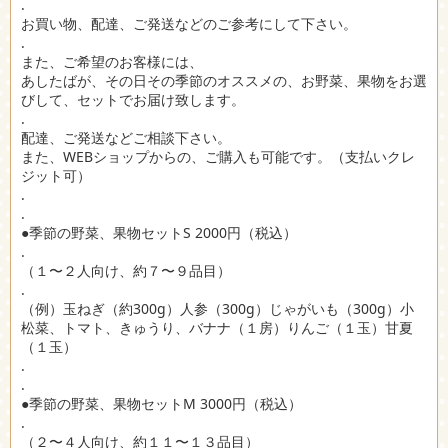
.
お買い物、配達、ご発送などのご参考にして下さい。
.
また、ご希望のお客様には、
あしたばが、その日その季節のオススメの、お野菜、果物をお選
びして、セットでお届け致します。
.
配達、ご発送などご相談下さい。
また、WEBショップからの、ご購入も可能です。（支払いクレ
ジット可）
.
.
●季節の野菜、果物セットS 2000円（税込）
.
（１〜２人向け、約７〜９品目）
.
（例）玉ねぎ（約300g）人参（300g）じゃがいも（300g）小
松菜、トマト、きゅうり、バナナ（１房）りんご（１玉）甘夏
（１玉）
.
.
●季節の野菜、果物セットM 3000円（税込）
.
（２〜４人向け、約１１〜１３品目）