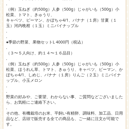
.
（例）玉ねぎ（約500g）人参（500g）じゃがいも（500g）小
松菜、トマト、きゅうり、
キャベツ、ピーマン、かぼちゃ4/1、バナナ（１房）甘夏（１
玉）河内晩柑（１玉）ミニパイナップル
.
.
●季節の野菜、果物セットL 4000円（税込）
.
（３〜５人向け、約１４〜１６品目）
.
（例）玉ねぎ（約500g）人参（500g）じゃがいも（500g）小
松菜、ほうれん草、トマト、きゅうり、キャベツ、ピーマン、か
ぼちゃ4/1、しめじ、バナナ（１房）りんご（２玉）ミニパイナ
ップル、小玉メロン
.
.
野菜の好みや、ご要望、わからない事、ご質問などございました
ら、お気軽にご連絡下さい。
.
その他、有機栽培のお米、平飼い有精卵、調味料、加工品、日用
品など、店頭で販売する全ての商品も、ご一緒に注文が可能で
す。