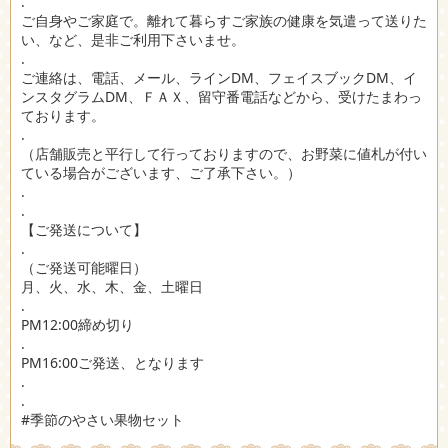
.
ご自身やご家庭で。離れて暮らすご家族の健康を気遣って送りた
い、など、是非ご利用下さいませ。
.
ご連絡は、電話、メール、ラインDM、フェイスブックDM、イ
ンスタグラムDM、ＦＡＸ、留守番電話などから、受けたまわっ
ております。
.
（店舗販売と平行して行っておりますので、お野菜に値札が付い
ている場合がございます、ご了承下さい。）
.
.
【ご発送について】
.
（ご発送可能曜日）
月、火、水、木、金、土曜日
.
PM12:00締め切り
.
PM16:00ご発送、となります
.
.
#季節のやさい果物セット