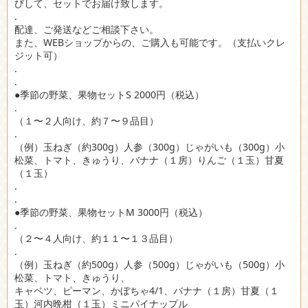
びして、セットでお届け致します。
.
配達、ご発送などご相談下さい。
また、WEBショップからの、ご購入も可能です。（支払いクレ
ジット可）
.
.
●季節の野菜、果物セットS 2000円（税込）
.
（１〜２人向け、約７〜９品目）
.
（例）玉ねぎ（約300g）人参（300g）じゃがいも（300g）小
松菜、トマト、きゅうり、バナナ（１房）りんご（１玉）甘夏
（１玉）
.
.
●季節の野菜、果物セットM 3000円（税込）
.
（２〜４人向け、約１１〜１３品目）
.
（例）玉ねぎ（約500g）人参（500g）じゃがいも（500g）小
松菜、トマト、きゅうり、
キャベツ、ピーマン、かぼちゃ4/1、バナナ（１房）甘夏（１
玉）河内晩柑（１玉）ミニパイナップル