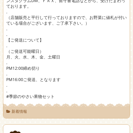
ンスタグラムDM、ＦＡＸ、留守番電話などから、受けたまわっ
ております。
.
（店舗販売と平行して行っておりますので、お野菜に値札が付い
ている場合がございます、ご了承下さい。）
.
.
【ご発送について】
.
（ご発送可能曜日）
月、火、水、木、金、土曜日
.
PM12:00締め切り
.
PM16:00ご発送、となります
.
.
#季節のやさい果物セット
新着情報