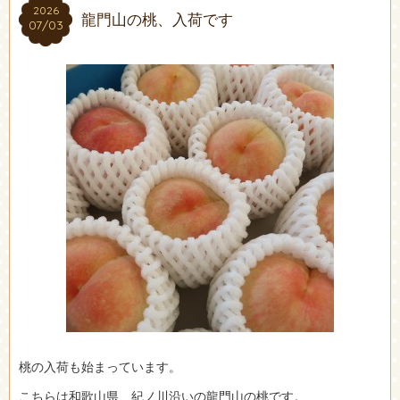
2026
2026
龍門山の桃、入荷です
07/03
07/03
桃の入荷も始まっています。
こちらは和歌山県、紀ノ川沿いの龍門山の桃です。