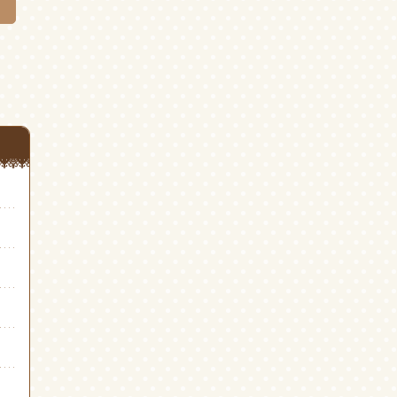
ウ
開
ウ
ィ
き
ィ
ン
ま
ン
ド
す)
ド
ウ
ウ
で
で
開
開
き
き
ま
ま
す)
す)