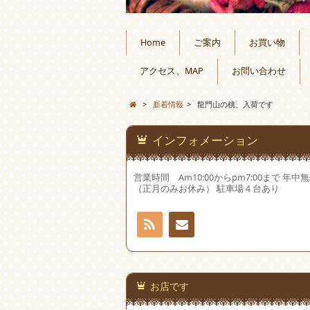
Home
ご案内
お買い物
アクセス、MAP
お問い合わせ
>
新着情報
>
龍門山の桃、入荷です
インフォメーション
営業時間 Am10:00からpm7:00まで 年中
（正月のみお休み） 駐車場４台あり
RSS
お問
い合
お店です
わせ