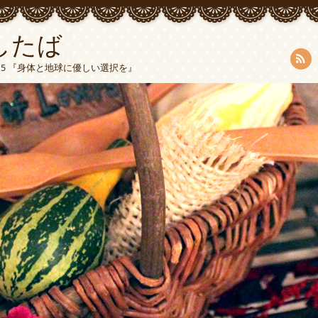
したば
5015 『身体と地球に優しい選択を』
RSS