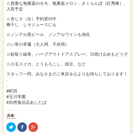
☆貴重な無農薬のモモ、無農薬メロン、さくらんぼ（紅秀峰）、
入荷予定
☆赤じそ（生）予約受付中
梅干し、しそジュースにも
☆ノンアル黒ビール、ノンアルワインも強化
☆い草の草履（大人用、子供用）
☆蚊取り線香、ハーブアウトドアスプレー、日焼け止めもどうぞ
☆小玉スイカ、とうもろこし、枝豆、など
スタッフ一同、みなさまのご来店を心よりお待ちしております！
.
.
#町田
#玉川学園
#自然食品店あしたば
共有:
ク
Facebook
ク
リ
で
リ
ッ
共
ッ