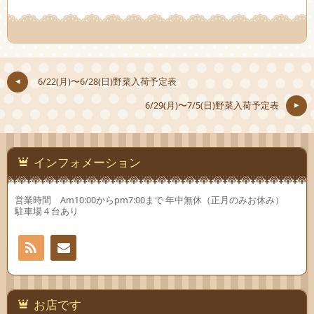
ク
有
ク
し
(新
し
て
し
て
Twitter
い
Google+
で
ウ
で
共
ィ
共
有
ン
有
(新
ド
(新
し
ウ
し
6/22(月)〜6/28(日)野菜入荷予定表
い
で
い
ウ
開
ウ
ィ
き
ィ
6/29(月)〜7/5(日)野菜入荷予定表
ン
ま
ン
ド
す)
ド
ウ
ウ
で
で
開
開
き
き
ま
ま
インフォメーション
す)
す)
営業時間 Am10:00からpm7:00まで 年中無休（正月のみお休み）
駐車場４台あり
RSS
お問
い合
お店です