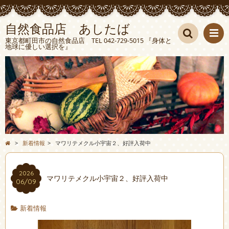
自然食品店 あしたば
東京都町田市の自然食品店 TEL 042-729-5015 『身体と
地球に優しい選択を』
検索
>
新着情報
>
マワリテメクル小宇宙２、好評入荷中
2026
マワリテメクル小宇宙２、好評入荷中
06/09
新着情報