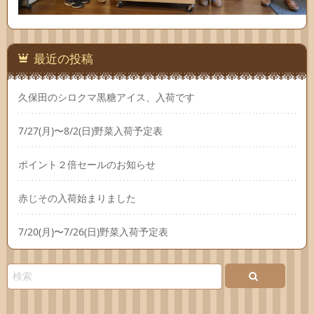
最近の投稿
久保田のシロクマ黒糖アイス、入荷です
7/27(月)〜8/2(日)野菜入荷予定表
ポイント２倍セールのお知らせ
赤じその入荷始まりました
7/20(月)〜7/26(日)野菜入荷予定表