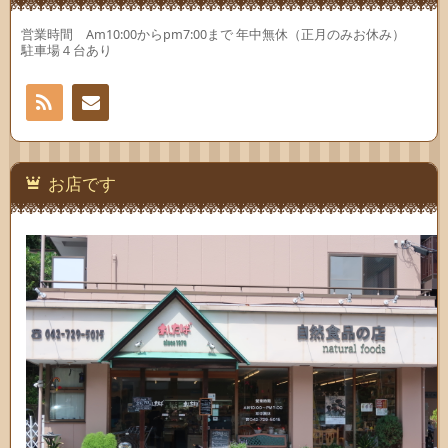
営業時間 Am10:00からpm7:00まで 年中無休（正月のみお休み）
駐車場４台あり
RSS
お問
い合
お店です
わせ