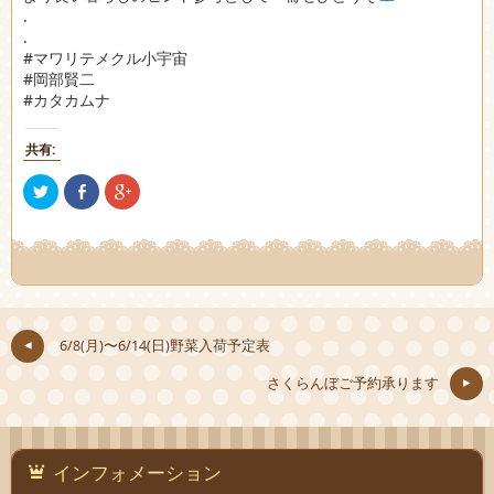
.
.
#マワリテメクル小宇宙
#岡部賢二
#カタカムナ
共有:
ク
Facebook
ク
リ
で
リ
ッ
共
ッ
ク
有
ク
し
(新
し
て
し
て
Twitter
い
Google+
で
ウ
で
共
ィ
共
有
ン
有
(新
ド
(新
し
ウ
し
6/8(月)〜6/14(日)野菜入荷予定表
い
で
い
ウ
開
ウ
ィ
き
ィ
さくらんぼご予約承ります
ン
ま
ン
ド
す)
ド
ウ
ウ
で
で
開
開
き
き
ま
ま
インフォメーション
す)
す)