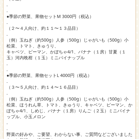
.
.
●季節の野菜、果物セットM 3000円（税込）
.
（２〜４人向け、約１１〜１３品目）
.
（例）玉ねぎ（約500g）人参（500g）じゃがいも（500g）小
松菜、トマト、きゅうり、
キャベツ、ピーマン、かぼちゃ4/1、バナナ（１房）甘夏（１
玉）河内晩柑（１玉）ミニパイナップル
.
.
●季節の野菜、果物セットL 4000円（税込）
.
（３〜５人向け、約１４〜１６品目）
.
（例）玉ねぎ（約500g）人参（500g）じゃがいも（500g）小
松菜、ほうれん草、トマト、きゅうり、キャベツ、ピーマン、か
ぼちゃ4/1、しめじ、バナナ（１房）りんご（２玉）ミニパイナ
ップル、小玉メロン
.
.
野菜の好みや、ご要望、わからない事、ご質問などございました