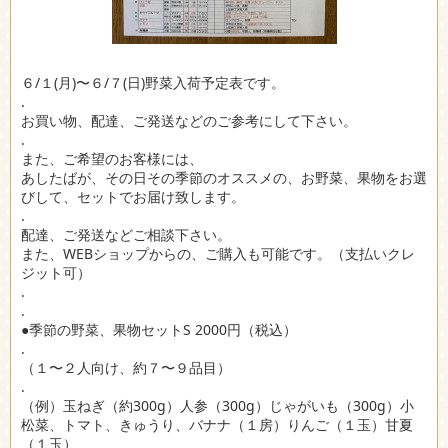
６/１(月)〜６/７(日)野菜入荷予定表です。
.
お買い物、配達、ご発送などのご参考にして下さい。
.
また、ご希望のお客様には、
あしたばが、その日その季節のオススメの、お野菜、果物をお選
びして、セットでお届け致します。
.
配達、ご発送などご相談下さい。
また、WEBショップからの、ご購入も可能です。（支払いクレ
ジット可）
.
.
●季節の野菜、果物セットS 2000円（税込）
.
（１〜２人向け、約７〜９品目）
.
（例）玉ねぎ（約300g）人参（300g）じゃがいも（300g）小
松菜、トマト、きゅうり、バナナ（１房）りんご（１玉）甘夏
（１玉）