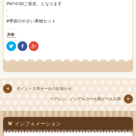
PM16:00ご発送、となります
.
.
#季節のやさい果物セット
共有:
ク
Facebook
ク
リ
で
リ
ッ
共
ッ
ク
有
ク
し
(新
し
て
し
て
Twitter
い
Google+
で
ウ
で
共
ィ
共
有
ン
有
(新
ド
(新
し
ウ
し
ポイント２倍セールのお知らせ
い
で
い
ウ
開
ウ
ィ
き
ィ
ベアレン、ノンアルコール黒ビール入荷
ン
ま
ン
ド
す)
ド
ウ
ウ
で
で
開
開
き
き
ま
ま
インフォメーション
す)
す)