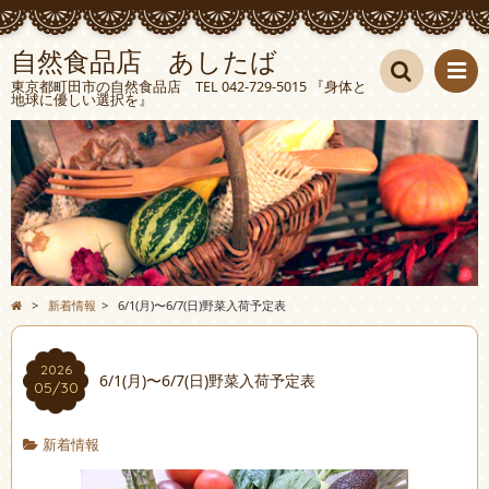
自然食品店 あしたば
東京都町田市の自然食品店 TEL 042-729-5015 『身体と
地球に優しい選択を』
検索
>
新着情報
>
6/1(月)〜6/7(日)野菜入荷予定表
2026
6/1(月)〜6/7(日)野菜入荷予定表
05/30
新着情報