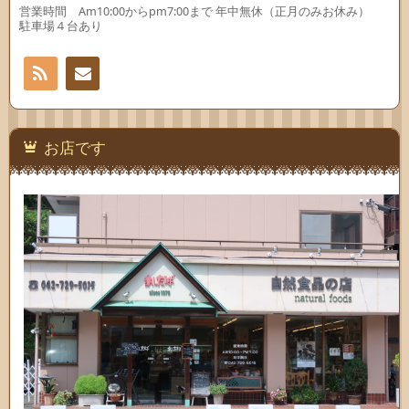
営業時間 Am10:00からpm7:00まで 年中無休（正月のみお休み）
駐車場４台あり
RSS
お問
い合
お店です
わせ