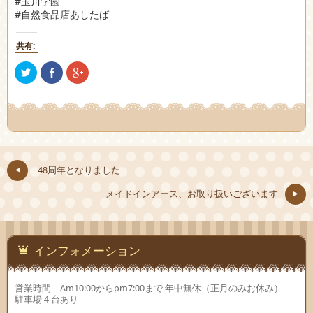
#玉川学園
#自然食品店あしたば
共有:
ク
Facebook
ク
リ
で
リ
ッ
共
ッ
ク
有
ク
し
(新
し
て
し
て
Twitter
い
Google+
で
ウ
で
共
ィ
共
有
ン
有
(新
ド
(新
し
ウ
し
48周年となりました
い
で
い
ウ
開
ウ
ィ
き
ィ
メイドインアース、お取り扱いございます
ン
ま
ン
ド
す)
ド
ウ
ウ
で
で
開
開
き
き
ま
ま
インフォメーション
す)
す)
営業時間 Am10:00からpm7:00まで 年中無休（正月のみお休み）
駐車場４台あり