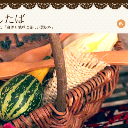
したば
5015 『身体と地球に優しい選択を』
RSS