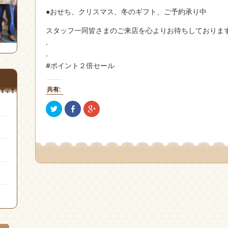
●おせち、クリスマス、冬のギフト、ご予約承り中
スタッフ一同皆さまのご来店を心よりお待ちしておりま
.
.
#ポイント２倍セール
共有:
ク
Facebook
ク
リ
で
リ
ッ
共
ッ
ク
有
ク
し
(新
し
て
し
て
Twitter
い
Google+
で
ウ
で
共
ィ
共
有
ン
有
(新
ド
(新
し
ウ
し
い
で
い
ウ
開
ウ
ィ
き
ィ
ン
ま
ン
ド
す)
ド
ウ
ウ
で
で
開
開