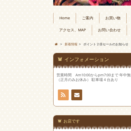
Home
ご案内
お買い物
アクセス、MAP
お問い合わせ
>
新着情報
>
ポイント２倍セールのお知らせ
インフォメーション
営業時間 Am10:00からpm7:00まで 年中
（正月のみお休み） 駐車場４台あり
RSS
お問
い合
お店です
わせ