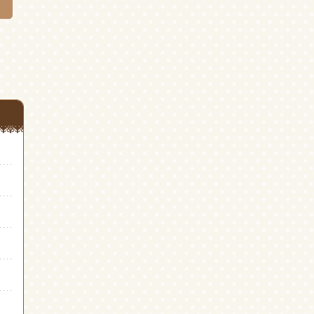
き
き
ま
ま
す)
す)