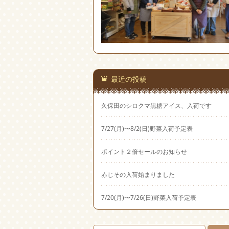
最近の投稿
久保田のシロクマ黒糖アイス、入荷です
7/27(月)〜8/2(日)野菜入荷予定表
ポイント２倍セールのお知らせ
赤じその入荷始まりました
7/20(月)〜7/26(日)野菜入荷予定表