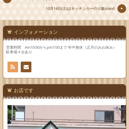
ウ
開
ウ
ィ
き
ィ
10月14日(土)はキッチンカーのり飯stand
ン
ま
ン
ド
す)
ド
ウ
ウ
で
で
開
開
き
き
ま
ま
インフォメーション
す)
す)
営業時間 Am10:00からpm7:00まで 年中無休（正月のみお休み）
駐車場４台あり
RSS
お問
い合
お店です
わせ