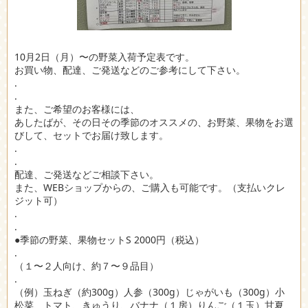
10月2日（月）〜の野菜入荷予定表です。
お買い物、配達、ご発送などのご参考にして下さい。
.
.
また、ご希望のお客様には、
あしたばが、その日その季節のオススメの、お野菜、果物をお選
びして、セットでお届け致します。
.
.
配達、ご発送などご相談下さい。
また、WEBショップからの、ご購入も可能です。（支払いクレ
ジット可）
.
.
●季節の野菜、果物セットS 2000円（税込）
.
（１〜２人向け、約７〜９品目）
.
（例）玉ねぎ（約300g）人参（300g）じゃがいも（300g）小
松菜、トマト、きゅうり、バナナ（１房）りんご（１玉）甘夏