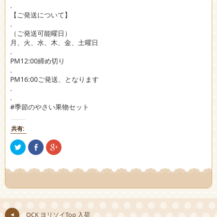
.
【ご発送について】
.
（ご発送可能曜日）
月、火、水、木、金、土曜日
.
PM12:00締め切り
.
PM16:00ご発送、となります
.
.
#季節のやさい果物セット
共有:
ク
Facebook
ク
リ
で
リ
ッ
共
ッ
ク
有
ク
し
(新
し
て
し
て
Twitter
い
Google+
で
ウ
で
共
ィ
共
有
ン
有
(新
ド
(新
し
ウ
し
OCK ヨリソイTop 入荷
い
で
い