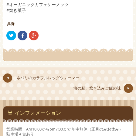
#オーガニックカフェケーノッツ
#焼き菓子
共有:
ク
Facebook
ク
リ
で
リ
ッ
共
ッ
ク
有
ク
し
(新
し
て
し
て
Twitter
い
Google+
で
ウ
で
共
ィ
共
有
ン
有
(新
ド
(新
し
ウ
し
ネパリのカラフルレッグウォーマー
い
で
い
ウ
開
ウ
ィ
き
ィ
海の精、炊き込みご飯の味
ン
ま
ン
ド
す)
ド
ウ
ウ
で
で
開
開
き
き
ま
ま
インフォメーション
す)
す)
営業時間 Am10:00からpm7:00まで 年中無休（正月のみお休み）
駐車場４台あり