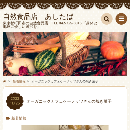
自然食品店 あしたば
東京都町田市の自然食品店 TEL 042-729-5015 『身体と
地球に優しい選択を』
検索
>
新着情報
>
オーガニックカフェケーノッツさんの焼き菓子
2022
オーガニックカフェケーノッツさんの焼き菓子
11/25
新着情報