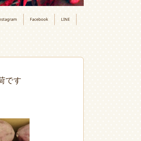
nstagram
Facebook
LINE
荷です