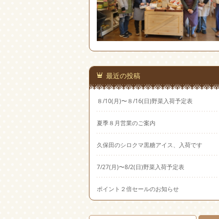
最近の投稿
８/10(月)〜８/16(日)野菜入荷予定表
夏季８月営業のご案内
久保田のシロクマ黒糖アイス、入荷です
7/27(月)〜8/2(日)野菜入荷予定表
ポイント２倍セールのお知らせ