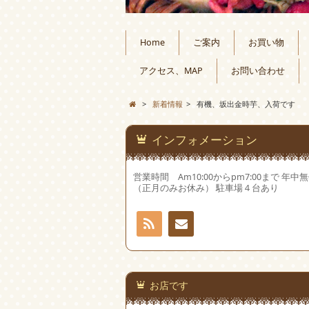
Home
ご案内
お買い物
アクセス、MAP
お問い合わせ
>
新着情報
>
有機、坂出金時芋、入荷です
インフォメーション
営業時間 Am10:00からpm7:00まで 年中
（正月のみお休み） 駐車場４台あり
RSS
お問
い合
お店です
わせ