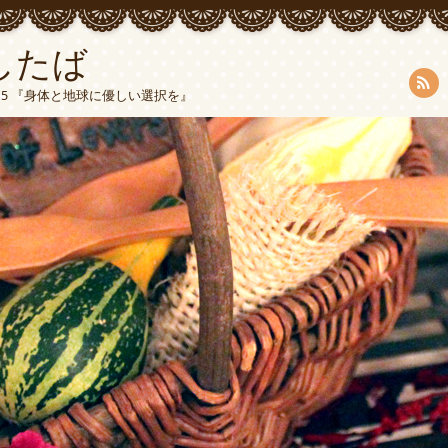
したば
5015 『身体と地球に優しい選択を』
RSS