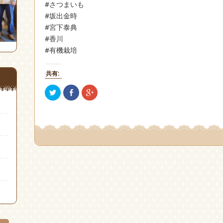
#さつまいも
#坂出金時
#宮下泰典
#香川
#有機栽培
共有:
ク
Facebook
ク
リ
で
リ
ッ
共
ッ
ク
有
ク
し
(新
し
て
し
て
Twitter
い
Google+
で
ウ
で
共
ィ
共
有
ン
有
(新
ド
(新
し
ウ
し
い
で
い
ウ
開
ウ
ィ
き
ィ
ン
ま
ン
ド
す)
ド
ウ
ウ
で
で
開
開
き
き
ま
ま
す)
す)