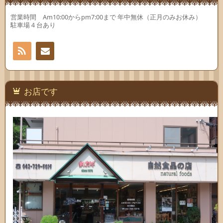
営業時間 Am10:00からpm7:00まで 年中無休（正月のみお休み）
駐車場４台あり
RSS
お問
い合
お店です
わせ