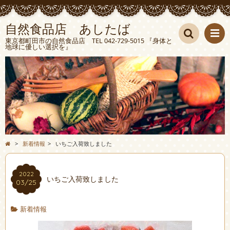
自然食品店 あしたば
東京都町田市の自然食品店 TEL 042-729-5015 『身体と
地球に優しい選択を』
検索
>
新着情報
>
いちご入荷致しました
2022
いちご入荷致しました
03/25
新着情報