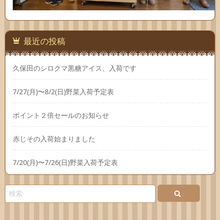
最近の投稿
久保田のシロクマ黒糖アイス、入荷です
7/27(月)〜8/2(日)野菜入荷予定表
ポイント２倍セールのお知らせ
赤じその入荷始まりました
7/20(月)〜7/26(日)野菜入荷予定表