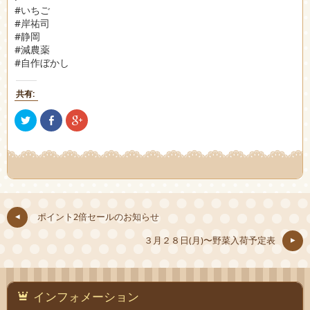
#いちご
#岸祐司
#静岡
#減農薬
#自作ぼかし
共有:
ク
Facebook
ク
リ
で
リ
ッ
共
ッ
ク
有
ク
し
(新
し
て
し
て
Twitter
い
Google+
で
ウ
で
共
ィ
共
有
ン
有
(新
ド
(新
し
ウ
し
ポイント2倍セールのお知らせ
い
で
い
ウ
開
ウ
ィ
き
ィ
３月２８日(月)〜野菜入荷予定表
ン
ま
ン
ド
す)
ド
ウ
ウ
で
で
開
開
き
き
ま
ま
インフォメーション
す)
す)