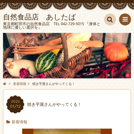
自然食品店 あしたば
東京都町田市の自然食品店 TEL 042-729-5015 『身体と
地球に優しい選択を』
検索
>
新着情報
>
焼き芋屋さんがやってくる！
2022
焼き芋屋さんがやってくる！
01/12
新着情報