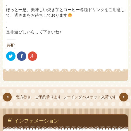
.
ほっと一息、美味しい焼き芋とコーヒー各種ドリンクをご用意し
て、皆さまをお待ちしております
.
.
是非遊びにいらして下さいね♪
共有:
ク
Facebook
ク
リ
で
リ
ッ
共
ッ
ク
有
ク
し
(新
し
て
し
て
Twitter
い
Google+
で
ウ
で
共
ィ
共
有
ン
有
(新
ド
(新
し
ウ
し
恵方巻き、ご予約承ります
ソーイングバスケット入荷です
い
で
い
ウ
開
ウ
ィ
き
ィ
ン
ま
ン
ド
す)
ド
ウ
ウ
で
で
インフォメーション
開
開
き
き
ま
ま