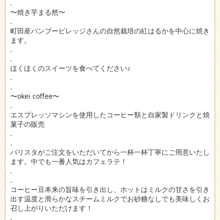
.
〜焼き芋まる然〜
.
町田産バンブービレッジさんの自然栽培の紅はるかを中心に焼き
ます。
.
.
ほくほくのスイーツを食べてください♪
.
.
〜okei coffee〜
.
エスプレッソマシンを使用したコーヒー類と自家製ドリンクと焼
菓子の販売
.
.
バリスタがご注文をいただいてから一杯一杯丁寧にご用意いたし
ます。中でも一番人気はカフェラテ！
.
.
コーヒー豆本来の旨味を引き出し、ホットはミルクの甘さを引き
出す温度と滑らかなスチームミルクでお砂糖なしでも美味しくお
召し上がりいただけます！
.