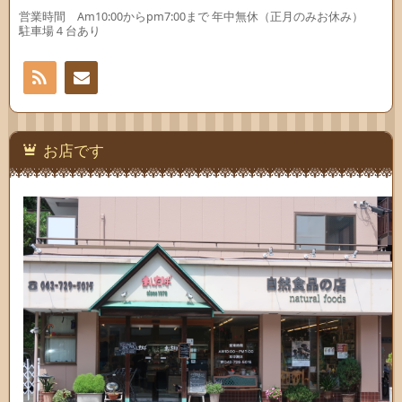
す)
す)
営業時間 Am10:00からpm7:00まで 年中無休（正月のみお休み）
駐車場４台あり
RSS
お問
い合
お店です
わせ