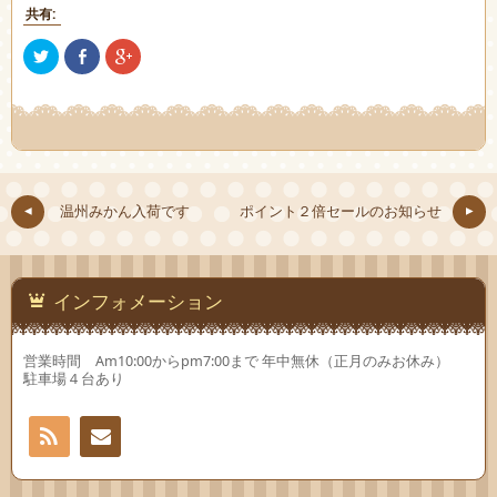
共有:
ク
Facebook
ク
リ
で
リ
ッ
共
ッ
ク
有
ク
し
(新
し
て
し
て
Twitter
い
Google+
で
ウ
で
共
ィ
共
有
ン
有
(新
ド
(新
し
ウ
し
温州みかん入荷です
ポイント２倍セールのお知らせ
い
で
い
ウ
開
ウ
ィ
き
ィ
ン
ま
ン
ド
す)
ド
ウ
ウ
で
で
インフォメーション
開
開
き
き
ま
ま
す)
す)
営業時間 Am10:00からpm7:00まで 年中無休（正月のみお休み）
駐車場４台あり
RSS
お問