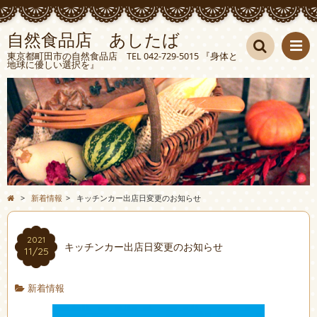
自然食品店 あしたば
東京都町田市の自然食品店 TEL 042-729-5015 『身体と
地球に優しい選択を』
検索
>
新着情報
>
キッチンカー出店日変更のお知らせ
2021
キッチンカー出店日変更のお知らせ
11/25
新着情報