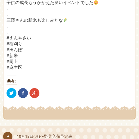
子供の成長もうかがえた良いイベントでした
.
.
三澤さんの新米も楽しみだな
.
.
#えんやさい
#稲刈り
#田んぼ
#新米
#岡上
#麻生区
共有:
ク
Facebook
ク
リ
で
リ
ッ
共
ッ
ク
有
ク
し
(新
し
て
し
て
Twitter
い
Google+
で
ウ
で
共
ィ
共
有
ン
有
(新
ド
(新
し
ウ
し
10月18日(月)〜野菜入荷予定表
い
で
い