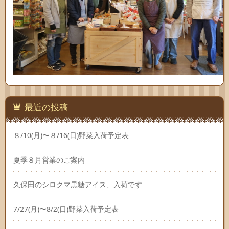
最近の投稿
８/10(月)〜８/16(日)野菜入荷予定表
夏季８月営業のご案内
久保田のシロクマ黒糖アイス、入荷です
7/27(月)〜8/2(日)野菜入荷予定表