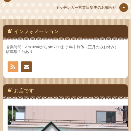
ウ
開
ウ
ィ
き
ィ
キッチンカー営業日変更のお知らせ
ン
ま
ン
ド
す)
ド
ウ
ウ
で
で
開
開
き
き
ま
ま
インフォメーション
す)
す)
営業時間 Am10:00からpm7:00まで 年中無休（正月のみお休み）
駐車場４台あり
RSS
お問
い合
お店です
わせ