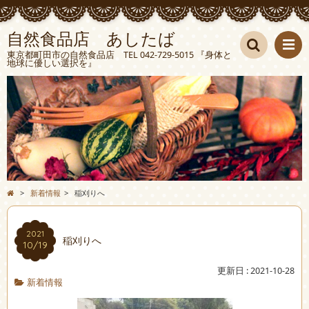
自然食品店 あしたば
東京都町田市の自然食品店 TEL 042-729-5015 『身体と
地球に優しい選択を』
検索
>
新着情報
>
稲刈りへ
2021
稲刈りへ
10/19
更新日 : 2021-10-28
新着情報