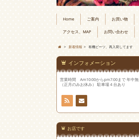
Home
ご案内
お買い物
アクセス、MAP
お問い合わせ
>
新着情報
>
有機ビーツ、再入荷してます
インフォメーション
営業時間 Am10:00からpm7:00まで 年中
（正月のみお休み） 駐車場４台あり
RSS
お問
い合
お店です
わせ