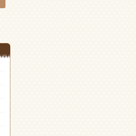
開
開
き
き
ま
ま
す)
す)