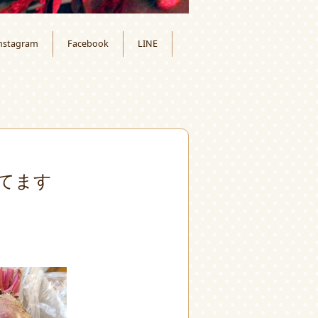
nstagram
Facebook
LINE
てます