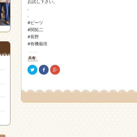
お試し下さい。
.
.
#ビーツ
#関拓二
#長野
#有機栽培
共有:
ク
Facebook
ク
リ
で
リ
ッ
共
ッ
ク
有
ク
し
(新
し
て
し
て
Twitter
い
Google+
で
ウ
で
共
ィ
共
有
ン
有
(新
ド
(新
し
ウ
し
い
で
い
ウ
開
ウ
ィ
き
ィ
ン
ま
ン
ド
す)
ド
ウ
ウ
で
で