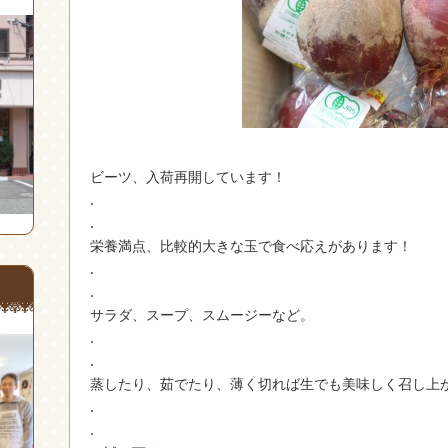
ビーツ、入荷再開しています！
.
.
栄養満点、比較的大きな玉で食べ応えがあります！
.
.
サラダ、スープ、スムージーなど。
.
.
蒸したり、茹でたり、薄く切れば生でも美味しく召し上
.
.