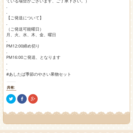
ている場合がございます、ご了承下さい。）
.
.
【ご発送について】
.
（ご発送可能曜日）
月、火、水、木、金、曜日
.
PM12:00締め切り
.
PM16:00ご発送、となります
.
.
#あしたば季節のやさい果物セット
共有:
ク
Facebook
ク
リ
で
リ
ッ
共
ッ
ク
有
ク
し
(新
し
て
し
て
Twitter
い
Google+
で
ウ
で
共
ィ
共
有
ン
有