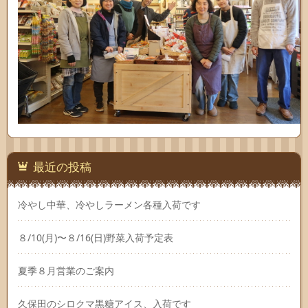
最近の投稿
冷やし中華、冷やしラーメン各種入荷です
８/10(月)〜８/16(日)野菜入荷予定表
夏季８月営業のご案内
久保田のシロクマ黒糖アイス、入荷です