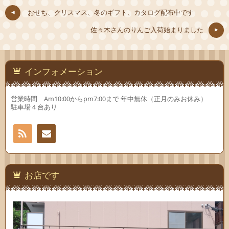
(新
ド
(新
し
ウ
し
おせち、クリスマス、冬のギフト、カタログ配布中です
い
で
い
ウ
開
ウ
ィ
き
ィ
佐々木さんのりんご入荷始まりました
ン
ま
ン
ド
す)
ド
ウ
ウ
で
で
開
開
き
き
ま
ま
インフォメーション
す)
す)
営業時間 Am10:00からpm7:00まで 年中無休（正月のみお休み）
駐車場４台あり
RSS
お問
い合
お店です
わせ