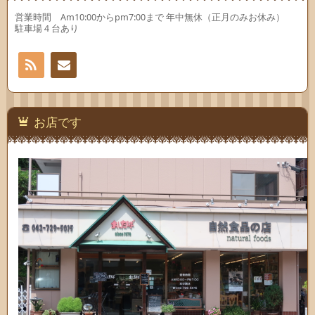
す)
す)
営業時間 Am10:00からpm7:00まで 年中無休（正月のみお休み）
駐車場４台あり
RSS
お問
い合
お店です
わせ