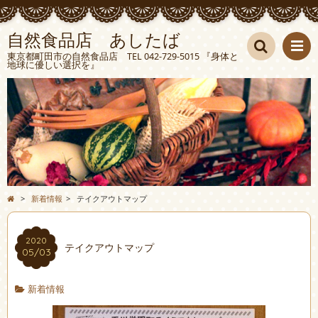
自然食品店 あしたば
東京都町田市の自然食品店 TEL 042-729-5015 『身体と
地球に優しい選択を』
検索
>
新着情報
>
テイクアウトマップ
2020
テイクアウトマップ
05/03
新着情報