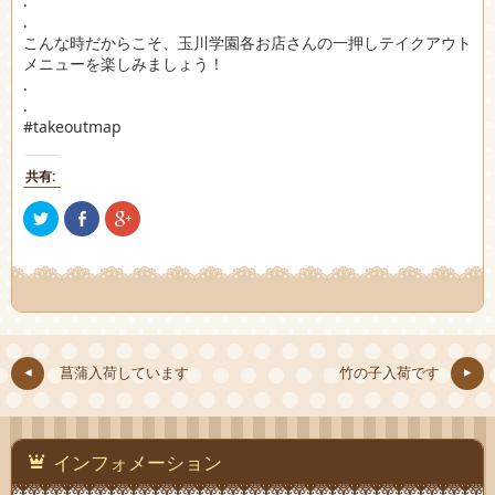
.
.
こんな時だからこそ、玉川学園各お店さんの一押しテイクアウト
メニューを楽しみましょう！
.
.
#takeoutmap
共有:
ク
Facebook
ク
リ
で
リ
ッ
共
ッ
ク
有
ク
し
(新
し
て
し
て
Twitter
い
Google+
で
ウ
で
共
ィ
共
有
ン
有
(新
ド
(新
し
ウ
し
菖蒲入荷しています
竹の子入荷です
い
で
い
ウ
開
ウ
ィ
き
ィ
ン
ま
ン
ド
す)
ド
ウ
ウ
で
で
インフォメーション
開
開
き
き
ま
ま