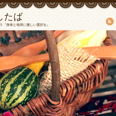
したば
5015 『身体と地球に優しい選択を』
RSS