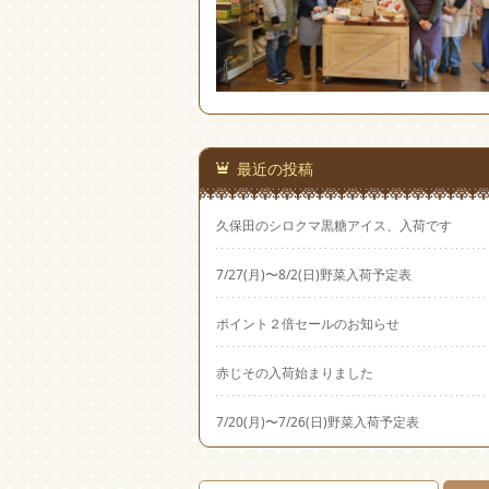
最近の投稿
久保田のシロクマ黒糖アイス、入荷です
7/27(月)〜8/2(日)野菜入荷予定表
ポイント２倍セールのお知らせ
赤じその入荷始まりました
7/20(月)〜7/26(日)野菜入荷予定表