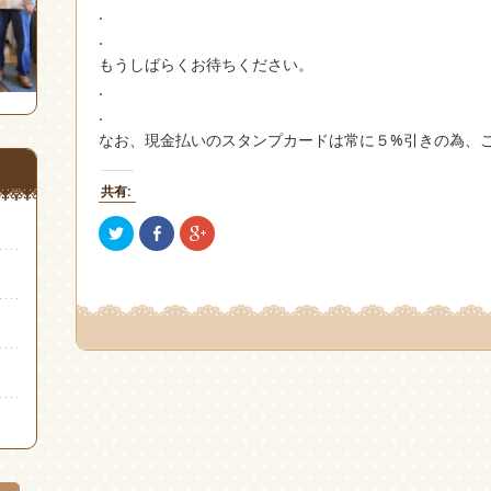
.
.
もうしばらくお待ちください。
.
.
なお、現金払いのスタンプカードは常に５%引きの為、
共有:
ク
Facebook
ク
リ
で
リ
ッ
共
ッ
ク
有
ク
し
(新
し
て
し
て
Twitter
い
Google+
で
ウ
で
共
ィ
共
有
ン
有
(新
ド
(新
し
ウ
し
い
で
い
ウ
開
ウ
ィ
き
ィ
ン
ま
ン
ド
す)
ド
ウ
ウ
で
で
開
開