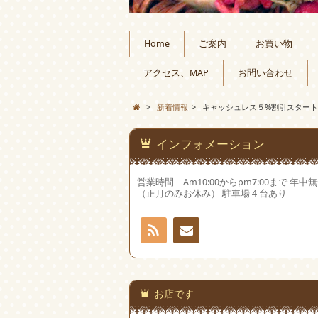
Home
ご案内
お買い物
アクセス、MAP
お問い合わせ
>
新着情報
>
キャッシュレス５%割引スタート
インフォメーション
営業時間 Am10:00からpm7:00まで 年中
（正月のみお休み） 駐車場４台あり
RSS
お問
い合
お店です
わせ