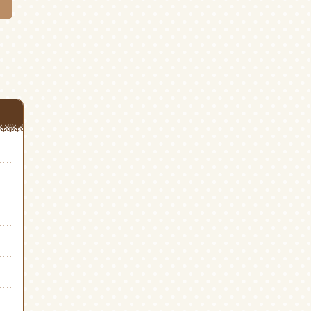
き
き
ま
ま
す)
す)