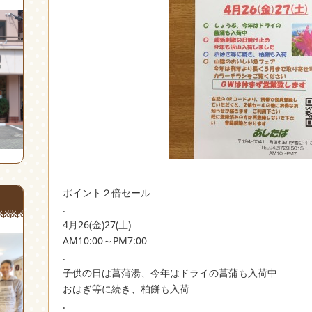
ポイント２倍セール
.
4月26(金)27(土)
‪AM10:00～PM7:00‬
.
子供の日は菖蒲湯、今年はドライの菖蒲も入荷中
おはぎ等に続き、柏餅も入荷
.