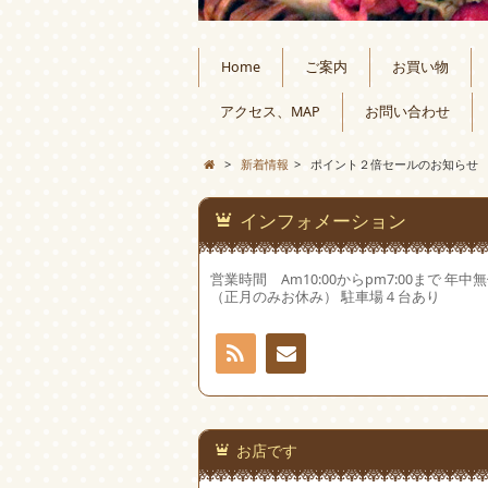
Home
ご案内
お買い物
アクセス、MAP
お問い合わせ
>
新着情報
>
ポイント２倍セールのお知らせ
インフォメーション
営業時間 Am10:00からpm7:00まで 年中
（正月のみお休み） 駐車場４台あり
RSS
お問
い合
お店です
わせ