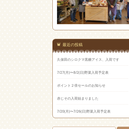
最近の投稿
久保田のシロクマ黒糖アイス、入荷です
7/27(月)〜8/2(日)野菜入荷予定表
ポイント２倍セールのお知らせ
赤じその入荷始まりました
7/20(月)〜7/26(日)野菜入荷予定表