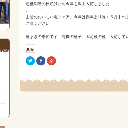
超低刺激の日焼け止め今年も沢山入荷しました
.
山陰のおいしい魚フェア、今年は例年より長く５月中旬
ご覧ください
.
種まきの季節です、有機の種子、固定種の種、入荷して
共有:
ク
Facebook
ク
リ
で
リ
ッ
共
ッ
ク
有
ク
し
(新
し
て
し
て
Twitter
い
Google+
で
ウ
で
共
ィ
共
有
ン
有
(新
ド
(新
し
ウ
し
い
で
い
ウ
開
ウ
ィ
き
ィ
ン
ま
ン
ド
す)
ド
ウ
ウ
で
で
開
開