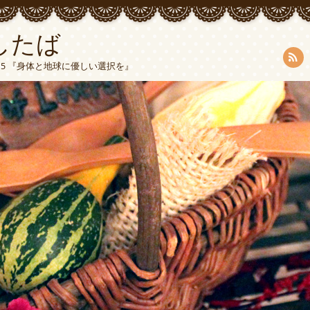
したば
5015 『身体と地球に優しい選択を』
RSS