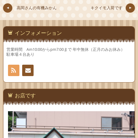
(新
ド
(新
し
ウ
し
高岡さんの有機みかん
キクイモ入荷です
い
で
い
ウ
開
ウ
ィ
き
ィ
ン
ま
ン
ド
す)
ド
ウ
ウ
で
で
インフォメーション
開
開
き
き
ま
ま
す)
す)
営業時間 Am10:00からpm7:00まで 年中無休（正月のみお休み）
駐車場４台あり
RSS
お問
い合
お店です
わせ