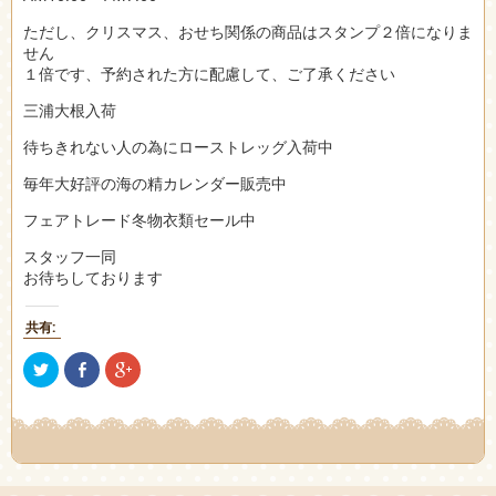
ただし、クリスマス、おせち関係の商品はスタンプ２倍になりま
せん
１倍です、予約された方に配慮して、ご了承ください
三浦大根入荷
待ちきれない人の為にローストレッグ入荷中
毎年大好評の海の精カレンダー販売中
フェアトレード冬物衣類セール中
スタッフ一同
お待ちしております
共有:
ク
Facebook
ク
リ
で
リ
ッ
共
ッ
ク
有
ク
し
(新
し
て
し
て
Twitter
い
Google+
で
ウ
で
共
ィ
共
有
ン
有