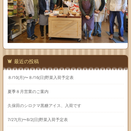
最近の投稿
８/10(月)〜８/16(日)野菜入荷予定表
夏季８月営業のご案内
久保田のシロクマ黒糖アイス、入荷です
7/27(月)〜8/2(日)野菜入荷予定表