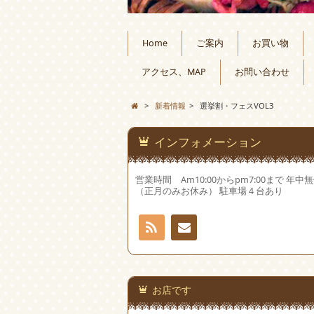
Home
ご案内
お買い物
アクセス、MAP
お問い合わせ
>
新着情報
>
選挙割・フェスVOL3
インフォメーション
営業時間 Am10:00からpm7:00まで 年中
（正月のみお休み） 駐車場４台あり
RSS
お問
い合
お店です
わせ