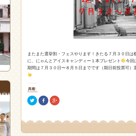
またまた選挙割・フェスやります！きたる７月３０日は
に、にゃんとアイスキャンディー１本プレゼント
今回
期間は７月３０日〜８月５日までです（期日前投票可）
共有:
ク
Facebook
ク
リ
で
リ
ッ
共
ッ
ク
有
ク
し
(新
し
て
し
て
Twitter
い
Google+
で
ウ
で
共
ィ
共
有
ン
有