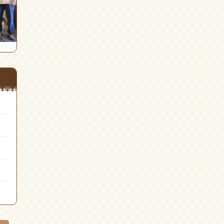
(新
ド
(新
し
ウ
し
い
で
い
ウ
開
ウ
ィ
き
ィ
ン
ま
ン
ド
す)
ド
ウ
ウ
で
で
開
開
き
き
ま
ま
す)
す)