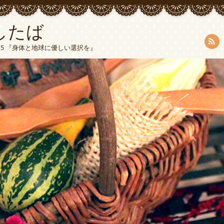
したば
5015 『身体と地球に優しい選択を』
RSS