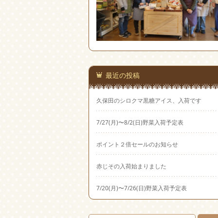
最近の投稿
久保田のシロクマ黒糖アイス、入荷です
7/27(月)〜8/2(日)野菜入荷予定表
ポイント２倍セールのお知らせ
赤じその入荷始まりました
7/20(月)〜7/26(日)野菜入荷予定表