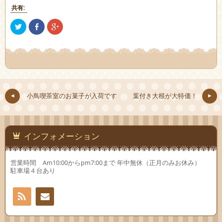
共有:
ク
Facebook
ク
リ
で
リ
ッ
共
ッ
ク
有
ク
し
(新
し
て
し
て
Twitter
い
Google+
で
ウ
で
共
ィ
共
有
ン
有
(新
ド
(新
し
ウ
し
小鳥喫茶室のお菓子が入荷です
葉付き大根が大特価！
い
で
い
ウ
開
ウ
ィ
き
ィ
ン
ま
ン
ド
す)
ド
ウ
ウ
で
で
インフォメーション
開
開
き
き
ま
ま
す)
す)
営業時間 Am10:00からpm7:00まで 年中無休（正月のみお休み）
駐車場４台あり
RSS
お問