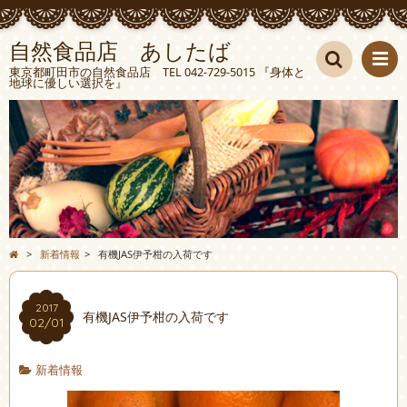
自然食品店 あしたば
東京都町田市の自然食品店 TEL 042-729-5015 『身体と
地球に優しい選択を』
検索
>
新着情報
>
有機JAS伊予柑の入荷です
2017
有機JAS伊予柑の入荷です
02/01
新着情報