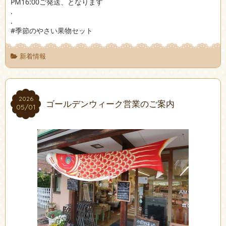
PM16:00ご発送、となります
.
.
#季節のやさい果物セット
新着情報
2026
2026
ゴールデンウィーク営業のご案内
05/01
05/01