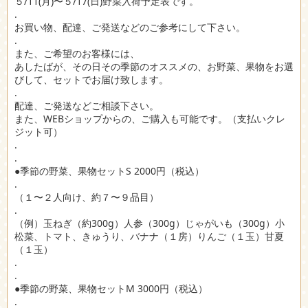
５/11(月)〜５/17(日)野菜入荷予定表です。
.
お買い物、配達、ご発送などのご参考にして下さい。
.
また、ご希望のお客様には、
あしたばが、その日その季節のオススメの、お野菜、果物をお選
びして、セットでお届け致します。
.
配達、ご発送などご相談下さい。
また、WEBショップからの、ご購入も可能です。（支払いクレ
ジット可）
.
.
●季節の野菜、果物セットS 2000円（税込）
.
（１〜２人向け、約７〜９品目）
.
（例）玉ねぎ（約300g）人参（300g）じゃがいも（300g）小
松菜、トマト、きゅうり、バナナ（１房）りんご（１玉）甘夏
（１玉）
.
.
●季節の野菜、果物セットM 3000円（税込）
.