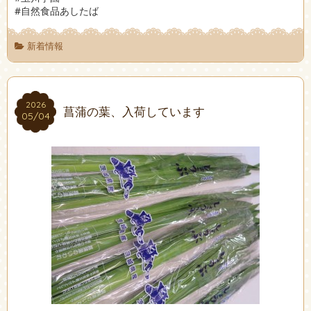
#自然食品あしたば
新着情報
2026
2026
菖蒲の葉、入荷しています
05/04
05/04