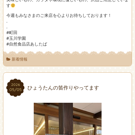
す
今週もみなさまのご来店を心よりお待ちしております！
.
.
#町田
#玉川学園
#自然食品店あしたば
新着情報
2026
2026
ひょうたんの笛作りやってます
05/05
05/05