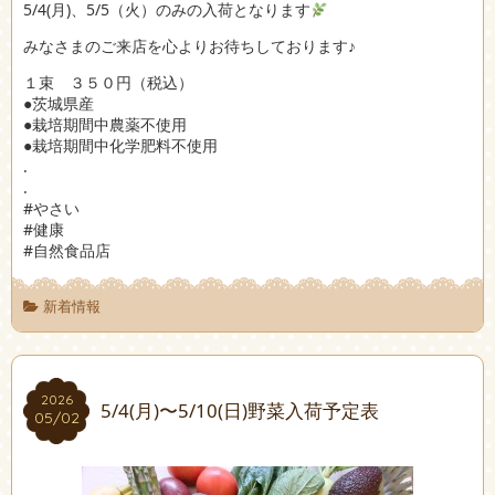
5/4(月)、5/5（火）のみの入荷となります
みなさまのご来店を心よりお待ちしております♪
１束 ３５０円（税込）
●茨城県産
●栽培期間中農薬不使用
●栽培期間中化学肥料不使用
.
.
#やさい
#健康
#自然食品店
新着情報
2026
2026
5/4(月)〜5/10(日)野菜入荷予定表
05/02
05/02