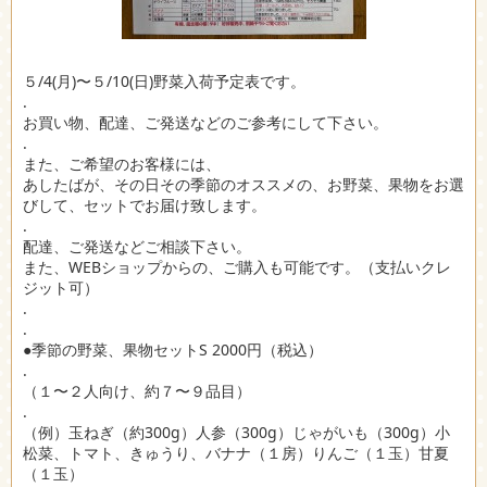
５/4(月)〜５/10(日)野菜入荷予定表です。
.
お買い物、配達、ご発送などのご参考にして下さい。
.
また、ご希望のお客様には、
あしたばが、その日その季節のオススメの、お野菜、果物をお選
びして、セットでお届け致します。
.
配達、ご発送などご相談下さい。
また、WEBショップからの、ご購入も可能です。（支払いクレ
ジット可）
.
.
●季節の野菜、果物セットS 2000円（税込）
.
（１〜２人向け、約７〜９品目）
.
（例）玉ねぎ（約300g）人参（300g）じゃがいも（300g）小
松菜、トマト、きゅうり、バナナ（１房）りんご（１玉）甘夏
（１玉）