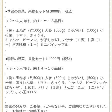
.
.
●季節の野菜、果物セットM 3000円（税込）
.
（２〜４人向け、約１１〜１３品目）
.
（例）玉ねぎ（約500g）人参（500g）じゃがいも（500g）小
松菜、トマト、きゅうり、
キャベツ、ピーマン、かぼちゃ4/1、バナナ（１房）甘夏（１
玉）河内晩柑（１玉）ミニパイナップル
.
.
●季節の野菜、果物セットL 4000円（税込）
.
（３〜５人向け、約１４〜１６品目）
.
（例）玉ねぎ（約500g）人参（500g）じゃがいも（500g）小
松菜、ほうれん草、トマト、きゅうり、キャベツ、ピーマン、か
ぼちゃ4/1、しめじ、バナナ（１房）りんご（２玉）ミニパイナ
ップル、小玉メロン
.
.
野菜の好みや、ご要望、わからない事、ご質問などございました
ら、お気軽にご連絡下さい。