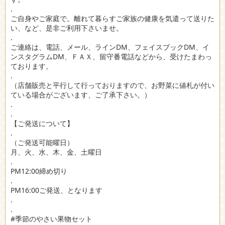
.
ご自身やご家庭で。離れて暮らすご家族の健康を気遣って送りた
い、など、是非ご利用下さいませ。
.
ご連絡は、電話、メール、ラインDM、フェイスブックDM、イ
ンスタグラムDM、ＦＡＸ、留守番電話などから、受けたまわっ
ております。
.
（店舗販売と平行して行っておりますので、お野菜に値札が付い
ている場合がございます、ご了承下さい。）
.
.
【ご発送について】
.
（ご発送可能曜日）
月、火、水、木、金、土曜日
.
PM12:00締め切り
.
PM16:00ご発送、となります
.
.
#季節のやさい果物セット