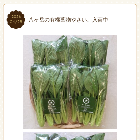
2026
2026
八ヶ岳の有機葉物やさい、入荷中
04/28
04/28