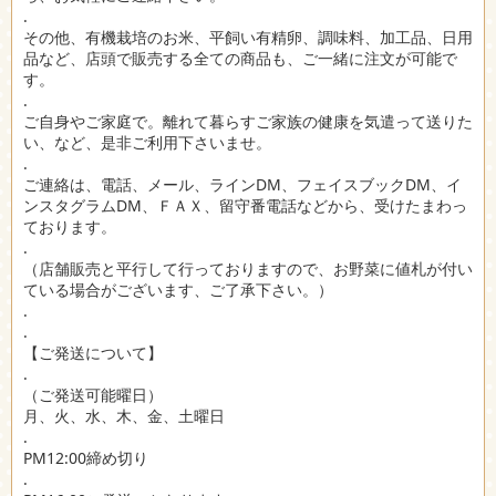
.
その他、有機栽培のお米、平飼い有精卵、調味料、加工品、日用
品など、店頭で販売する全ての商品も、ご一緒に注文が可能で
す。
.
ご自身やご家庭で。離れて暮らすご家族の健康を気遣って送りた
い、など、是非ご利用下さいませ。
.
ご連絡は、電話、メール、ラインDM、フェイスブックDM、イ
ンスタグラムDM、ＦＡＸ、留守番電話などから、受けたまわっ
ております。
.
（店舗販売と平行して行っておりますので、お野菜に値札が付い
ている場合がございます、ご了承下さい。）
.
.
【ご発送について】
.
（ご発送可能曜日）
月、火、水、木、金、土曜日
.
PM12:00締め切り
.