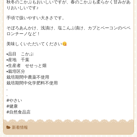
秋冬のこかぶもおいしいですが、春のこかぶも柔らかく甘みがあ
りおいしいです♪
手頃で扱いやすい大きさです。
そぼろあんかけ、浅漬け、塩こんぶ漬け、カブとベーコンのペペ
ロンチーノなど！
美味しくいただいてください
▪︎品目 こかぶ
▪︎産地 千葉
▪︎生産者 せせっと畑
▪︎栽培区分
栽培期間中農薬不使用
栽培期間中化学肥料不使用
.
.
#やさい
#健康
#自然食品店
新着情報