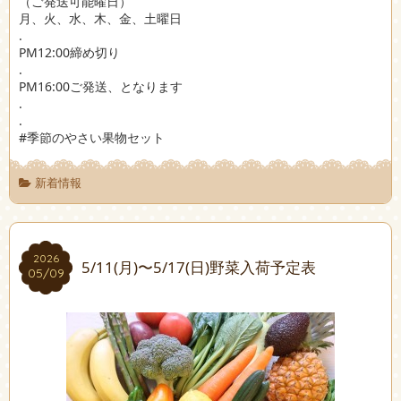
（ご発送可能曜日）
月、火、水、木、金、土曜日
.
PM12:00締め切り
.
PM16:00ご発送、となります
.
.
#季節のやさい果物セット
新着情報
2026
2026
5/11(月)〜5/17(日)野菜入荷予定表
05/09
05/09