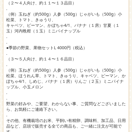
（２〜４人向け、約１１〜１３品目）
.
（例）玉ねぎ（約500g）人参（500g）じゃがいも（500g）小
松菜、トマト、きゅうり、
キャベツ、ピーマン、かぼちゃ4/1、バナナ（１房）甘夏（１
玉）河内晩柑（１玉）ミニパイナップル
.
.
●季節の野菜、果物セットL 4000円（税込）
.
（３〜５人向け、約１４〜１６品目）
.
（例）玉ねぎ（約500g）人参（500g）じゃがいも（500g）小
松菜、ほうれん草、トマト、きゅうり、キャベツ、ピーマン、か
ぼちゃ4/1、しめじ、バナナ（１房）りんご（２玉）ミニパイナ
ップル、小玉メロン
.
.
野菜の好みや、ご要望、わからない事、ご質問などございました
ら、お気軽にご連絡下さい。
.
その他、有機栽培のお米、平飼い有精卵、調味料、加工品、日用
品など、店頭で販売する全ての商品も、ご一緒に注文が可能で
す。