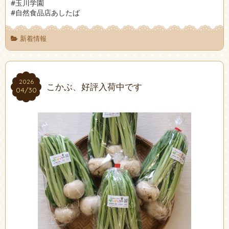
#玉川学園
#自然食品店あしたば
新着情報
2026
2026
こかぶ、好評入荷中です
04/30
04/30