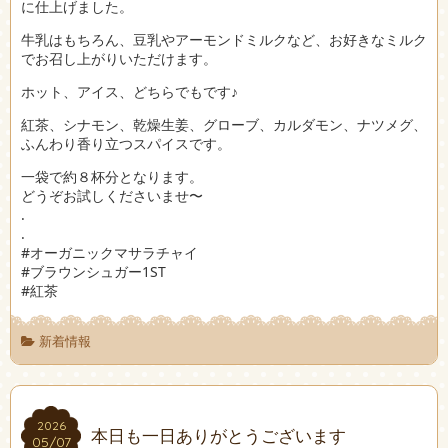
に仕上げました。
牛乳はもちろん、豆乳やアーモンドミルクなど、お好きなミルク
でお召し上がりいただけます。
ホット、アイス、どちらでもです♪
紅茶、シナモン、乾燥生姜、グローブ、カルダモン、ナツメグ、
ふんわり香り立つスパイスです。
一袋で約８杯分となります。
どうぞお試しくださいませ〜
.
.
#オーガニックマサラチャイ
#ブラウンシュガー1ST
#紅茶
新着情報
2026
2026
本日も一日ありがとうございます
05/07
05/07