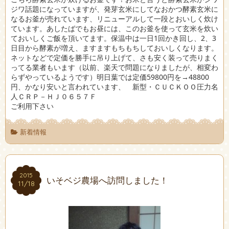
ジワ話題になっていますが、発芽玄米にしてなおかつ酵素玄米に
なるお釜が売れています、リニューアルして一段とおいしく炊け
ています。あしたばでもお昼には、このお釜を使って玄米を炊い
ておいしくご飯を頂いてます。保温中は一日1回かき回し、2、3
日目から酵素が増え、ますますもちもちしておいしくなります。
ネットなどで定価を勝手に吊り上げて、さも安く装って売りまく
ってる業者もいます（以前、楽天で問題になりましたが、相変わ
らずやっているようです）明日葉では定価59800円を→48800
円、かなり安いと言われています、 新型・ＣＵＣＫＯＯ圧力名
人ＣＲＰ－ＨＪ０６５７Ｆ
ご利用下さい
新着情報
2015
2015
いそベジ農場へ訪問しました！
11/18
11/18