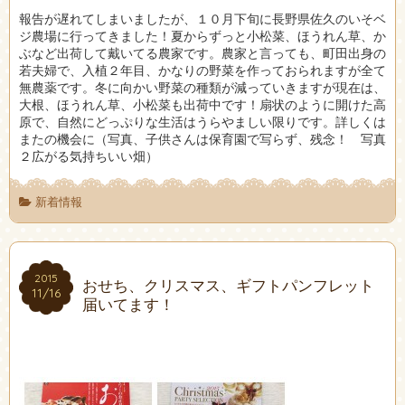
報告が遅れてしまいましたが、１０月下旬に長野県佐久のいそベ
ジ農場に行ってきました！夏からずっと小松菜、ほうれん草、か
ぶなど出荷して戴いてる農家です。農家と言っても、町田出身の
若夫婦で、入植２年目、かなりの野菜を作っておられますが全て
無農薬です。冬に向かい野菜の種類が減っていきますが現在は、
大根、ほうれん草、小松菜も出荷中です！扇状のように開けた高
原で、自然にどっぷりな生活はうらやましい限りです。詳しくは
またの機会に（写真、子供さんは保育園で写らず、残念！ 写真
２広がる気持ちいい畑）
新着情報
2015
2015
おせち、クリスマス、ギフトパンフレット
11/16
11/16
届いてます！