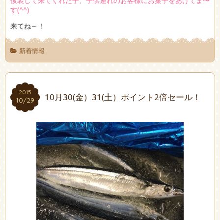
仮装して来てくれた子、子供連れのお客様にお菓子をあげてま〜
す(^^)
来てね～！
新着情報
2015
2015
10月30(金）31(土）ポイント2倍セール！
10/29
10/29