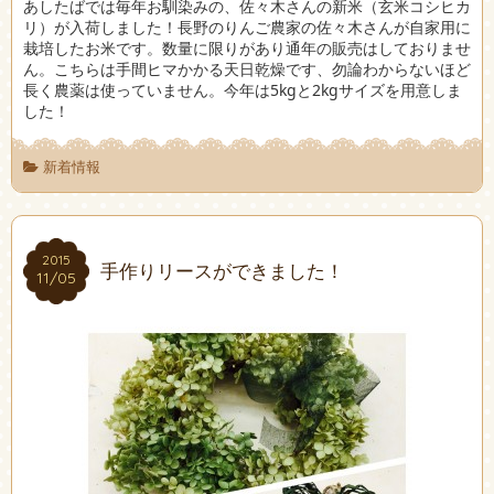
あしたばでは毎年お馴染みの、佐々木さんの新米（玄米コシヒカ
リ）が入荷しました！長野のりんご農家の佐々木さんが自家用に
栽培したお米です。数量に限りがあり通年の販売はしておりませ
ん。こちらは手間ヒマかかる天日乾燥です、勿論わからないほど
長く農薬は使っていません。今年は5kgと2kgサイズを用意しま
した！
新着情報
2015
2015
手作りリースができました！
11/05
11/05