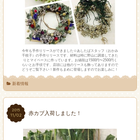
今年も手作りリースができました☆あしたばスタッフ（おかみ
千枝子）の手作りリースです、材料は時に野山に調達してきた
りとマイペースに作っています。お値段は1500円〜2500円く
らいとお手頃です、店頭には他のリースも飾ってありますので
どうぞご覧下さい！新作もまめに登場しますのでお楽しみに！
新着情報
2015
2015
赤カブ入荷しました！
11/02
11/02