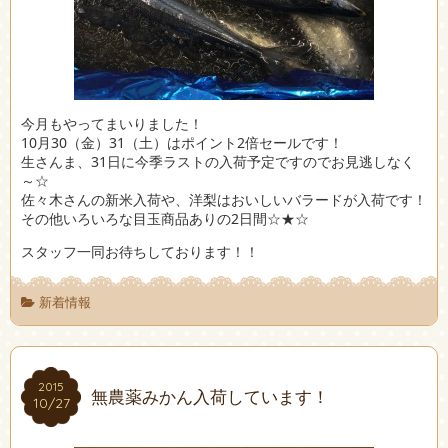
今月もやってまいりました！
10月30（金）31（土）はポイント2倍セールです！
生さんま、31日に今季ラストの入荷予定ですのでお見逃しなく
～☆
佐々木さんの新米入荷や、洋梨はおいしいバラードが入荷です！
その他いろいろな目玉商品ありの2日間☆★☆
スタッフ一同お待ちしております！！
新着情報
2015
2015
無農薬みかん入荷しています！
10/27
10/27