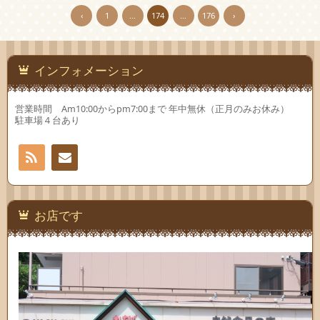
‹
1
…
174
…
176
›
インフォメーション
営業時間 Am10:00からpm7:00まで 年中無休（正月のみお休み）
駐車場４台あり
RSS
お問
い合
お店です
わせ