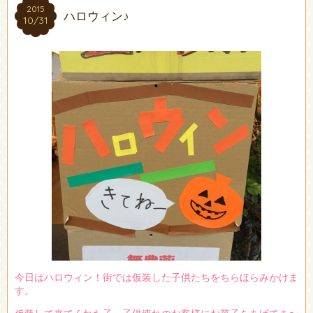
2015
2015
ハロウィン♪
10/31
10/31
今日はハロウィン！街では仮装した子供たちをちらほらみかけま
す。