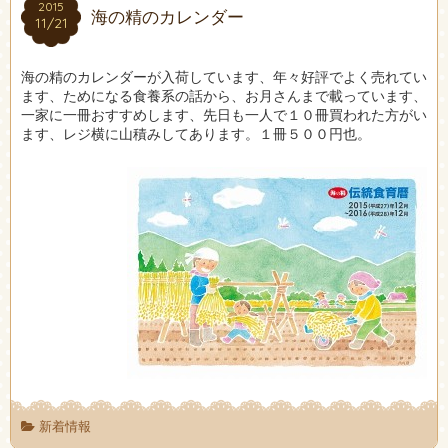
2015
2015
海の精のカレンダー
11/21
11/21
海の精のカレンダーが入荷しています、年々好評でよく売れてい
ます、ためになる食養系の話から、お月さんまで載っています、
一家に一冊おすすめします、先日も一人で１０冊買われた方がい
ます、レジ横に山積みしてあります。１冊５００円也。
新着情報