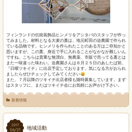
フィンランドの伝統装飾品ヒンメリをアシタバのスタッフが作っ
てみました。材料となる大麦の藁は、地元町田の迫農園で作られ
ている品物です。ヒンメリを作られたことのある方はご存知かと
思いますが、この藁、身近で手に入れることがなかなか難しいん
ですね。こちらは貴重な無漂白、無農薬、市販で売ってる藁とは
また一味違った味わい。迫農園さんは６月２５日のあしたば前、
『日曜ツキイチ』に出店予定しております。気になる方がおられ
ましたらぜひチェックしてみてください
また、７月以降のツキイチ出店者様も随時募集しています。まず
はスタッフに、またはツキイチ会にお気軽にお声かけ下さい。
新着情報
2017
2017
地域活動
06/21
06/21