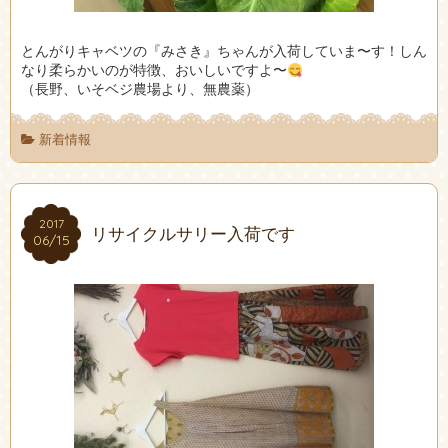
とんがりキャベツの『みさき』ちゃんが入荷していま〜す！しん
なり柔らかいのが特徴、おいしいですよ〜
（長野、いそベジ農場より、無農薬）
新着情報
2017
2017
リサイクルサリー入荷です
06/15
06/15