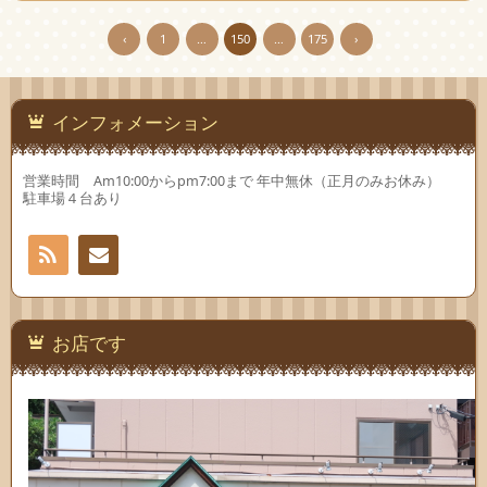
‹
1
…
150
…
175
›
インフォメーション
営業時間 Am10:00からpm7:00まで 年中無休（正月のみお休み）
駐車場４台あり
RSS
お問
い合
お店です
わせ