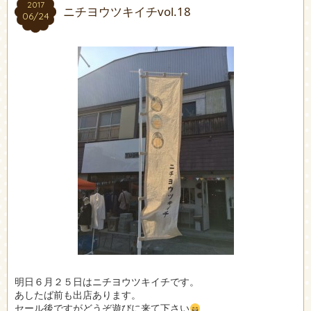
2017
2017
ニチヨウツキイチvol.18
06/24
06/24
明日６月２５日はニチヨウツキイチです。
あしたば前も出店あります。
セール後ですがどうぞ遊びに来て下さい