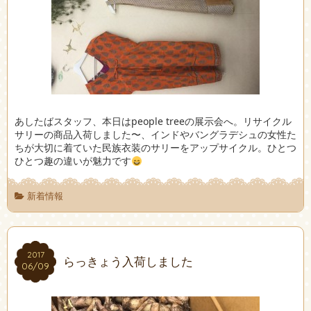
あしたばスタッフ、本日はpeople treeの展示会へ。リサイクル
サリーの商品入荷しました〜、インドやバングラデシュの女性た
ちが大切に着ていた民族衣装のサリーをアップサイクル。ひとつ
ひとつ趣の違いが魅力です
新着情報
2017
2017
らっきょう入荷しました
06/09
06/09