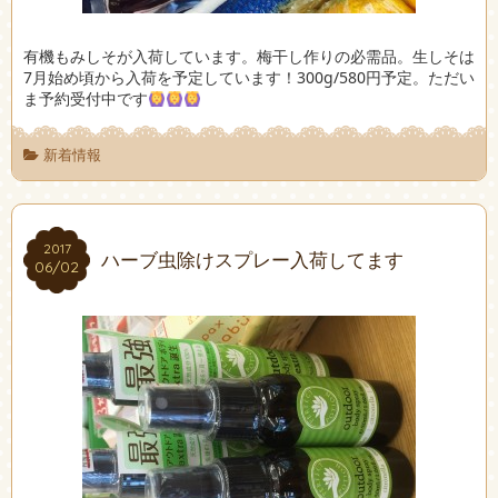
有機もみしそが入荷しています。梅干し作りの必需品。生しそは
7月始め頃から入荷を予定しています！300g/580円予定。ただい
ま予約受付中です
新着情報
2017
2017
ハーブ虫除けスプレー入荷してます
06/02
06/02