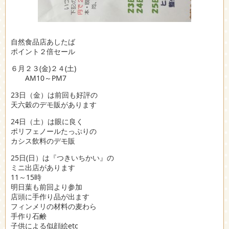
自然食品店あしたば
ポイント２倍セール
６月２３(金)２４(土)
AM10～PM7
23日（金）は前回も好評の
天六穀のデモ販があります
24日（土）は眼に良く
ポリフェノールたっぷりの
カシス飲料のデモ販
25日(日）は『つきいちかい』の
ミニ出店があります
11～15時
明日葉も前回より参加
店頭に手作り品が出ます
フィンメリの材料の麦わら
手作り石鹸
子供による似顔絵etc