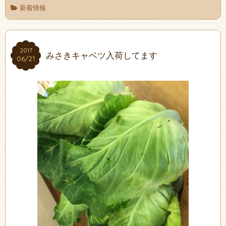
新着情報
2017
2017
みさきキャベツ入荷してます
06/21
06/21